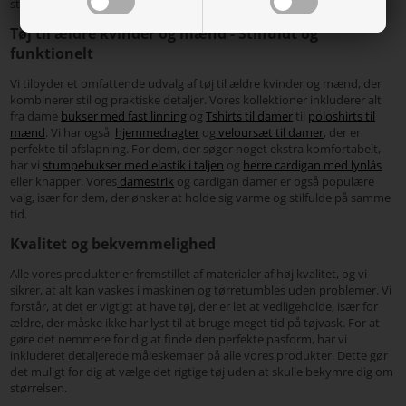
stil.
Tøj til ældre kvinder og mænd - Stilfuldt og
funktionelt
Vi tilbyder et omfattende udvalg af tøj til ældre kvinder og mænd, der
kombinerer stil og praktiske detaljer. Vores kollektioner inkluderer alt
fra dame
bukser med fast linning
og
Tshirts til damer
til
poloshirts til
mænd
. Vi har også
hjemmedragter
og
veloursæt til damer
, der er
perfekte til afslapning. For dem, der søger noget ekstra komfortabelt,
har vi
stumpebukser med elastik i taljen
og
herre cardigan med lynlås
eller knapper. Vores
damestrik
og cardigan damer er også populære
valg, især for dem, der ønsker at holde sig varme og stilfulde på samme
tid.
Kvalitet og bekvemmelighed
Alle vores produkter er fremstillet af materialer af høj kvalitet, og vi
sikrer, at alt kan vaskes i maskinen og tørretumbles uden problemer. Vi
forstår, at det er vigtigt at have tøj, der er let at vedligeholde, især for
ældre, der måske ikke har lyst til at bruge meget tid på tøjvask. For at
gøre det nemmere for dig at finde den perfekte pasform, har vi
inkluderet detaljerede måleskemaer på alle vores produkter. Dette gør
det muligt for dig at vælge det rigtige tøj uden at skulle bekymre dig om
størrelsen.