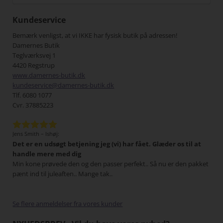
Kundeservice
Bemærk venligst, at vi IKKE har fysisk butik på adressen!
Damernes Butik
Teglværksvej 1
4420 Regstrup
www.damernes-butik.dk
kundeservice@damernes-butik.dk
Tlf. 6080 1077
Cvr. 37885223
Jens Smith – Ishøj:
Elle
næst
Det er en udsøgt betjening jeg (vi) har fået. Glæder os til at
Vi 
 vil
handle mere med dig
Pak
Min kone prøvede den og den passer perfekt.. Så nu er den pakket
sids
pænt ind til juleaften.. Mange tak..
Se flere anmeldelser fra vores kunder