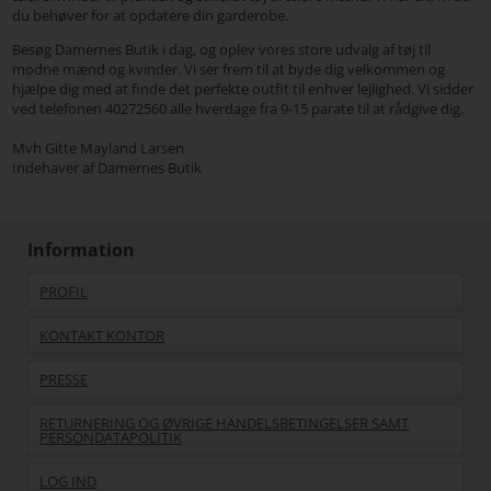
du behøver for at opdatere din garderobe.
Besøg Damernes Butik i dag, og oplev vores store udvalg af tøj til
modne mænd og kvinder. Vi ser frem til at byde dig velkommen og
hjælpe dig med at finde det perfekte outfit til enhver lejlighed. Vi sidder
ved telefonen 40272560 alle hverdage fra 9-15 parate til at rådgive dig.
Mvh Gitte Mayland Larsen
Indehaver af Damernes Butik
Information
PROFIL
KONTAKT KONTOR
PRESSE
RETURNERING OG ØVRIGE HANDELSBETINGELSER SAMT
PERSONDATAPOLITIK
LOG IND