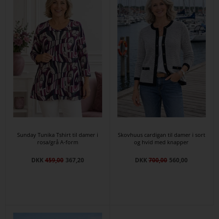
Sunday Tunika Tshirt til damer i
Skovhuus cardigan til damer i sort
rosa/grå A-form
og hvid med knapper
DKK
459,00
367,20
DKK
700,00
560,00