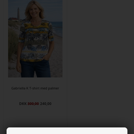
Gabriella K T-shirt med palmer
DKK
300,00
240,00