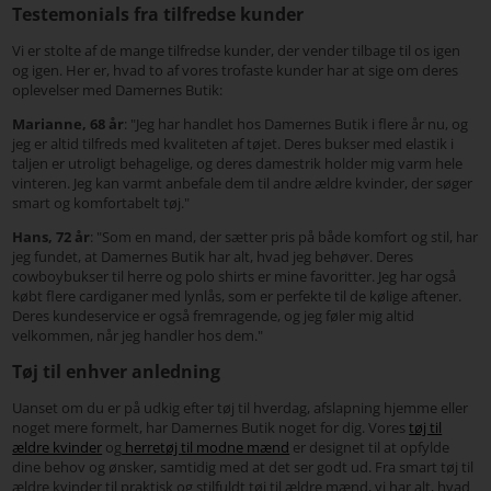
Testemonials fra tilfredse kunder
Vi er stolte af de mange tilfredse kunder, der vender tilbage til os igen
og igen. Her er, hvad to af vores trofaste kunder har at sige om deres
oplevelser med Damernes Butik:
Marianne, 68 år
: "Jeg har handlet hos Damernes Butik i flere år nu, og
jeg er altid tilfreds med kvaliteten af tøjet. Deres bukser med elastik i
taljen er utroligt behagelige, og deres damestrik holder mig varm hele
vinteren. Jeg kan varmt anbefale dem til andre ældre kvinder, der søger
smart og komfortabelt tøj."
Hans, 72 år
: "Som en mand, der sætter pris på både komfort og stil, har
jeg fundet, at Damernes Butik har alt, hvad jeg behøver. Deres
cowboybukser til herre og polo shirts er mine favoritter. Jeg har også
købt flere cardiganer med lynlås, som er perfekte til de kølige aftener.
Deres kundeservice er også fremragende, og jeg føler mig altid
velkommen, når jeg handler hos dem."
Tøj til enhver anledning
Uanset om du er på udkig efter tøj til hverdag, afslapning hjemme eller
noget mere formelt, har Damernes Butik noget for dig. Vores
tøj til
ældre kvinder
og
herretøj til modne mænd
er designet til at opfylde
dine behov og ønsker, samtidig med at det ser godt ud. Fra smart tøj til
ældre kvinder til praktisk og stilfuldt tøj til ældre mænd, vi har alt, hvad