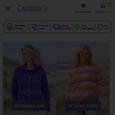
0
Huskeseddel
Indkøbskurv
Dametøj
Plus size
SE UDVALG HER
SE UDVALG HER