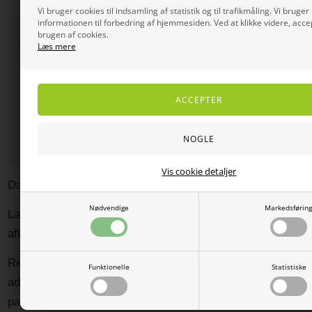
Vi bruger cookies til indsamling af statistik og til trafikmåling. Vi bruger
informationen til forbedring af hjemmesiden. Ved at klikke videre, acce
Damernes Butik ApS
brugen af cookies.
Læs mere
Teglværksvej 1
4420 Regstrup
CVR-nr.:
37885223
Telefon:
60 80 10 77
E-mail:
kundeservice@damernes-butik.dk
Vis cookie detaljer
Damernes Butik har ikke en fysisk butik på adressen.
Nødvendige
Markedsførin
Lageret er ubemandet, og varer kan derfor ikke
afleveres eller afhentes personligt.
Returvarer skal sendes med omdeling direkte til
Funktionelle
Statistiske
adressen. Returpakker, der sendes til pakkeshop,
pakkeboks eller posthus, bliver ikke afhentet og vil blive