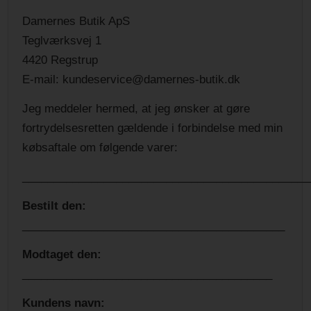
Damernes Butik ApS
Teglværksvej 1
4420 Regstrup
E-mail: kundeservice@damernes-butik.dk
Jeg meddeler hermed, at jeg ønsker at gøre
fortrydelsesretten gældende i forbindelse med min
købsaftale om følgende varer:
______________________________________________
Bestilt den:
__________________________________________
Modtaget den:
________________________________________
Kundens navn: