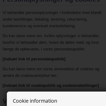
Vi behandler personoplysninger i forbindelse med blandt
andet bestillinger, betaling, levering, returnering,
kundeservice og eventuel markedsføring.
Du kan læse mere om, hvilke oplysninger vi behandler,
hvorfor vi behandler dem, hvem de deles med, og hvor
længe de opbevares, i vores persondatapolitik:
[Indsæt link til persondatapolitik]
Du kan læse mere om vores anvendelse af cookies og
ændre dit cookiesamtykke her:
[Indsæt link til cookiepolitik og cookieindstillinger]
Cookie information
Virksomhedsoplysninger