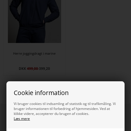
Herre joggingdragt i marine
DKK
499,00
399,20
Cookie information
Vi bruger cookies til indsamling af statistik og til trafikmåling. Vi
bruger informationen til forbedring af hjemmesiden. Ved at
Information
klikke videre, accepterer du brugen af cookies.
Læs mere
PROFIL