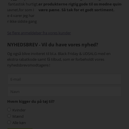
 hurtigt,
er produkterne rigtig gode til os modne quinder, som også vil
r som I
være pæne. Så tak for et godt sortiment.
jeg har
ste gang
Se flere anmeldelser fra vores kunder
NYHEDSBREV - Vil du have vores nyhed?
Og også blive inviteret til bl.a. Black Friday & UDSALG med en
ekstra rabatkode samt få tilbud, som er forbeholdt vores
nyhedsbrevsmodtagere.!
Hvem kigger du på tøj til?
Kvinder
Mænd
Alle køn