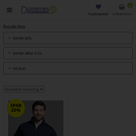
0
Huskeseddel
Indkøbskurv
Ryd alle filtre
Sortér pris
Sortér efter S-XL
Vis kun
SPAR
20%