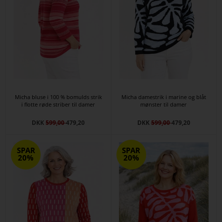
Micha bluse i 100 % bomulds strik
Micha damestrik i marine og blåt
i flotte røde striber til damer
mønster til damer
DKK
599,00
479,20
DKK
599,00
479,20
SPAR
SPAR
20%
20%