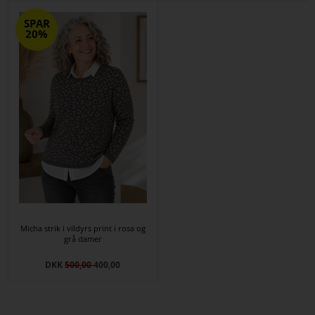
SPAR
20%
Micha strik i vildyrs print i rosa og
grå damer
DKK
500,00
400,00