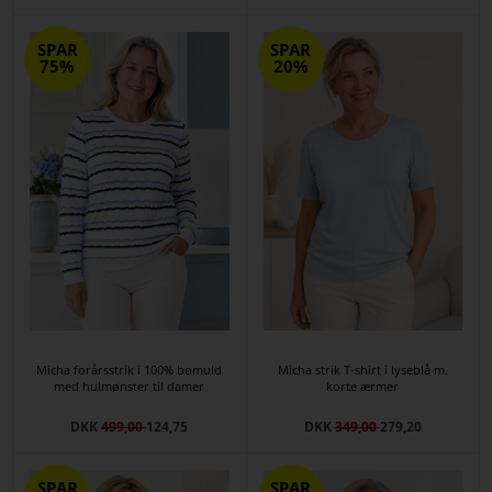
SPAR
SPAR
75%
20%
Micha forårsstrik i 100% bomuld
Micha strik T-shirt i lyseblå m.
med hulmønster til damer
korte ærmer
DKK
499,00
124,75
DKK
349,00
279,20
SPAR
SPAR