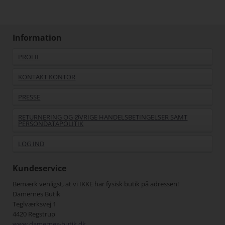
Information
PROFIL
KONTAKT KONTOR
PRESSE
RETURNERING OG ØVRIGE HANDELSBETINGELSER SAMT
PERSONDATAPOLITIK
LOG IND
Kundeservice
Bemærk venligst, at vi IKKE har fysisk butik på adressen!
Damernes Butik
Teglværksvej 1
4420 Regstrup
www.damernes-butik.dk