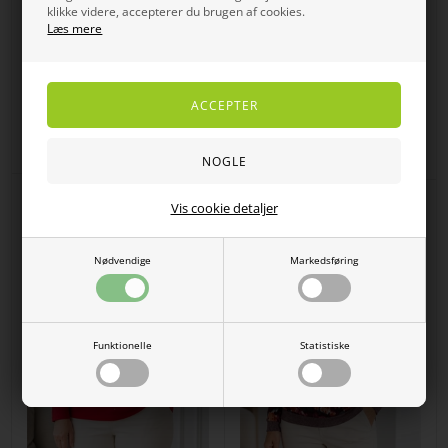
klikke videre, accepterer du brugen af cookies.
Læs mere
Micha Damestrik i ensfarvet lilla
Micha klassisk damestrik i
med fint hulmønster ved halsen
gammelrosa og offwhite til kølige
forårsdage
DKK
500,00
400,00
DKK
599,00
479,20
Vis cookie detaljer
SPAR
SPAR
20%
20%
Nødvendige
Markedsføring
Funktionelle
Statistiske