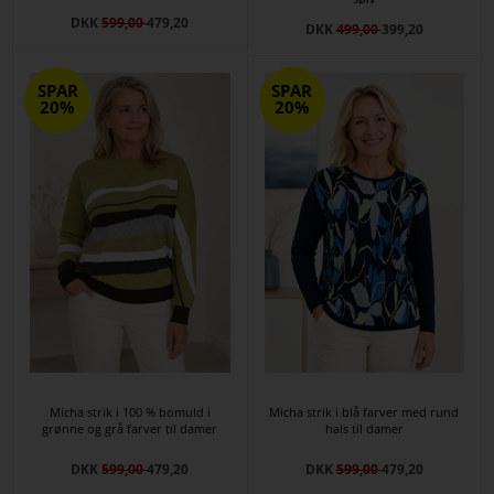
DKK
599,00
479,20
DKK
499,00
399,20
SPAR
SPAR
20%
20%
Micha strik i 100 % bomuld i
Micha strik i blå farver med rund
grønne og grå farver til damer
hals til damer
DKK
599,00
479,20
DKK
599,00
479,20