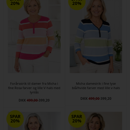
20%
20%
Forårsstrik til damer fra Micha i
Micha damestrik i fine lyse
fine Rosa farver og lille V-hals med
blå/hvide farver med lille v-hals
lynlås
DKK
499,00
399,20
DKK
499,00
399,20
SPAR
SPAR
20%
20%