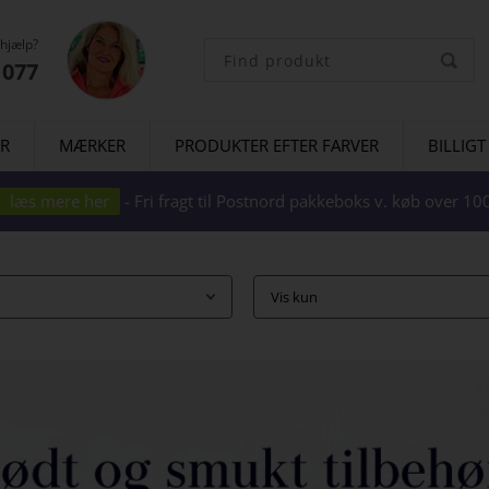
 hjælp?
1077
ER
MÆRKER
PRODUKTER EFTER FARVER
BILLIGT
læs mere her
- Fri fragt til Postnord pakkeboks v. køb over 
Vis kun