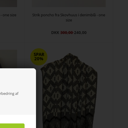
- one size
Strik poncho fra Skovhuus i denimblå - one
size
DKK
300,00
240,00
SPAR
20%
orbedring af