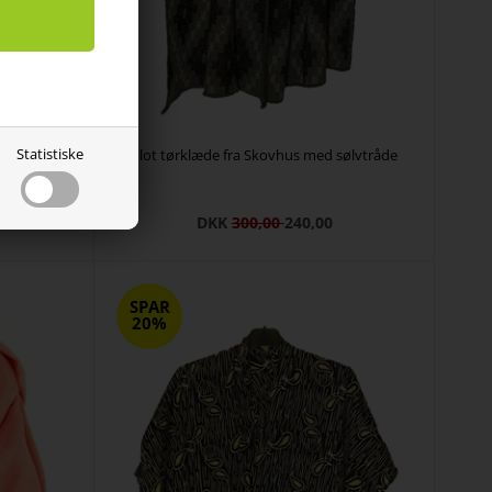
Statistiske
k blomme -
Flot tørklæde fra Skovhus med sølvtråde
DKK
300,00
240,00
SPAR
20%