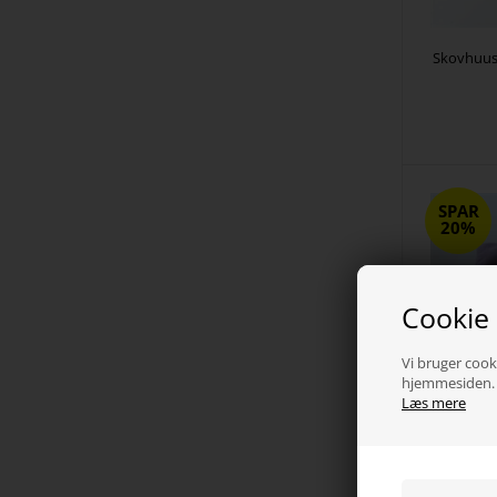
Skovhuus 
SPAR
20%
Cookie
Vi bruger cooki
hjemmesiden. V
Læs mere