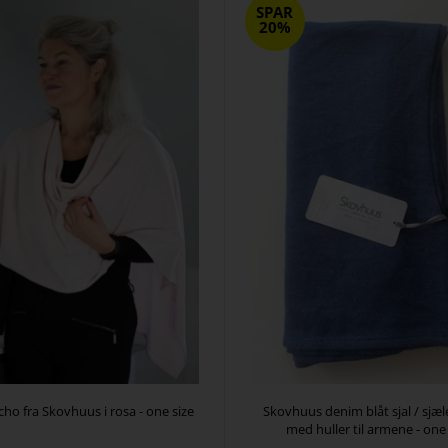
SPAR
20%
cho fra Skovhuus i rosa - one size
Skovhuus denim blåt sjal / sjæ
med huller til armene - one