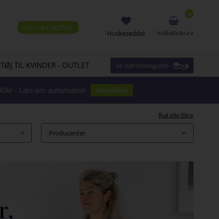
0
Porto fra 38,75 kr.
Indkøbskurv
Huskeseddel
 TØJ TIL KVINDER - OUTLET
Se størrelsesguide
1000kr - Læs om automatisk
returlabel
Ryd alle filtre
Producenter