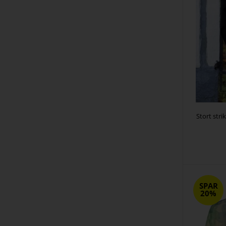
Stort stri
SPAR
20%