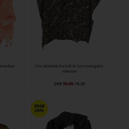
 Brandtex
Fint tørklæde fra Soft B i sort med grønt
mønster
DKK
99,00
79,20
SPAR
20%