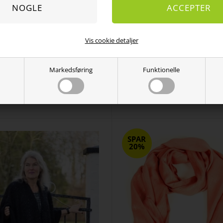
Vis cookie detaljer
Markedsføring
Funktionelle
cho fra Skovhuus i lilla - one size
Strik poncho fra Skovhuus i mør
one size
DKK
300,00
240,00
DKK
300,00
240,00
SPAR
20%