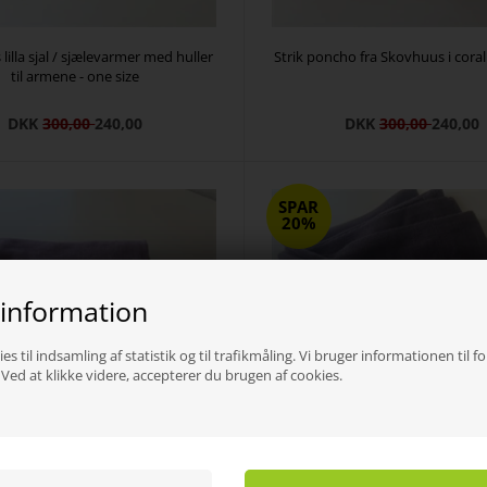
lilla sjal / sjælevarmer med huller
Strik poncho fra Skovhuus i coral 
til armene - one size
DKK
300,00
240,00
DKK
300,00
240,00
SPAR
20%
 information
es til indsamling af statistik og til trafikmåling. Vi bruger informationen til f
ed at klikke videre, accepterer du brugen af cookies.