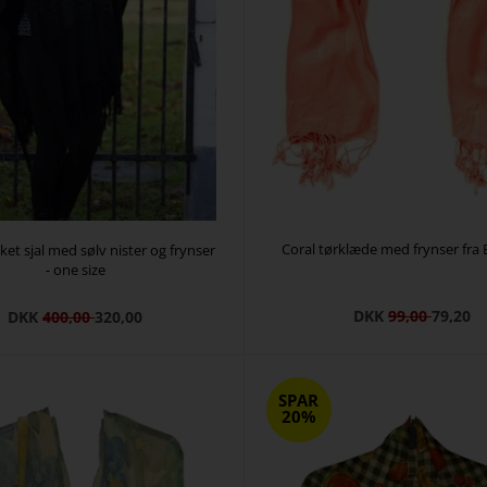
Coral tørklæde med frynser fra
kket sjal med sølv nister og frynser
- one size
DKK
99,00
79,20
DKK
400,00
320,00
SPAR
20%