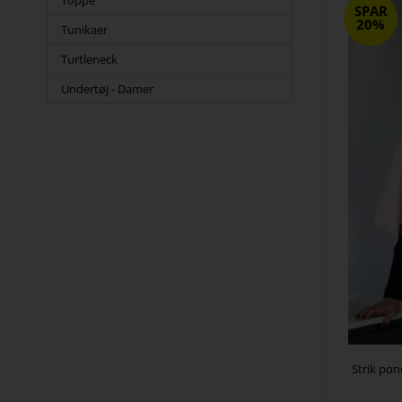
Toppe
SPAR
20%
Tunikaer
Turtleneck
Undertøj - Damer
Strik pon