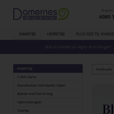
Brug for
6080 
DAMETØJ
HERRETØJ
PLUS SIZE TIL KVIND
Skal du handle på vegne af en borger?
DAMETØJ
Sortér pris
T-shirt dame
Damebukser med elastik i taljen
Bukser med fast linning
Hjemmedragter
Overtøj