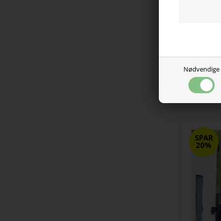
Nødvendige
Strik pon
SPAR
20%