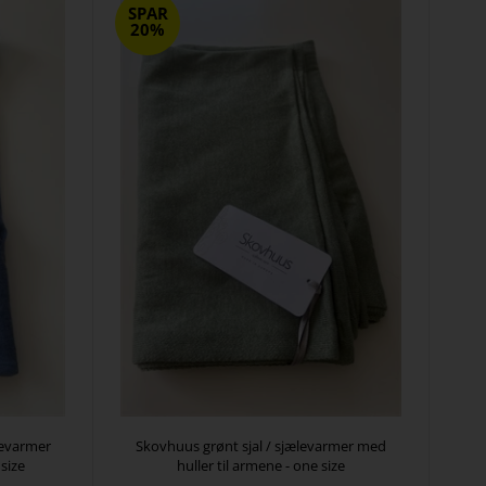
SPAR
20%
levarmer
Skovhuus grønt sjal / sjælevarmer med
 size
huller til armene - one size