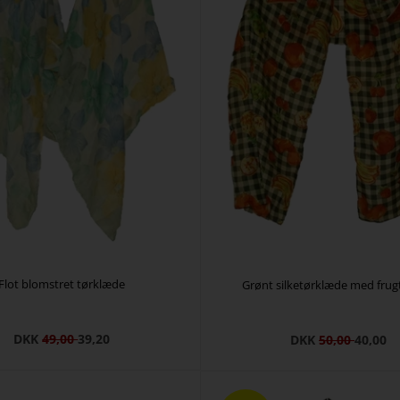
Flot blomstret tørklæde
Grønt silketørklæde med fru
DKK
49,00
39,20
DKK
50,00
40,00