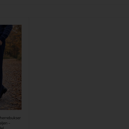
 herrebukser
aljen –
el