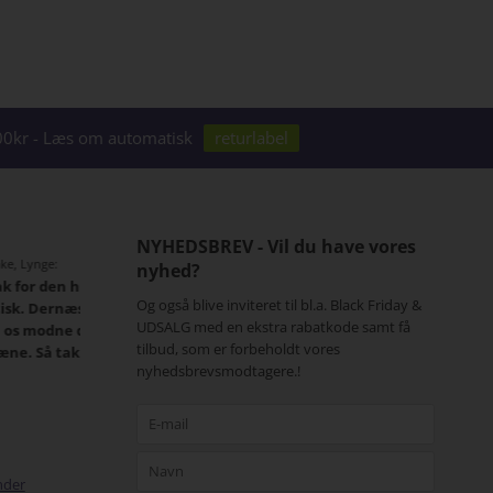
1000kr - Læs om automatisk
returlabel
NYHEDSBREV - Vil du have vores
Jens Smith – Ishøj:
Ellen Andersen, Ho
nyhed?
ing. Det er
Det er en udsøgt betjening jeg (vi) har
Vi er begge mege
Og også blive inviteret til bl.a. Black Friday &
terne rigtig
fået. Glæder os til at handle mere med
Pakken er modtag
UDSALG med en ekstra rabatkode samt få
 også vil
dig
pæne bukser. Ikke
tilbud, som er forbeholdt vores
sortiment.
Min kone prøvede den og den passer
dig.
nyhedsbrevsmodtagere.!
perfekt.. Så nu er den pakket pænt ind til
juleaften.. Mange tak..
nder