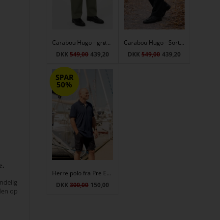
Carabou Hugo - grønne herrebukser med elastik i taljen – Vintermodel
Carabou Hugo - Sorte herrebukser med elastik i taljen – Vintermodel
DKK
549,00
439,20
DKK
549,00
439,20
SPAR
50%
e.
Herre polo fra Pre End - Dark navy
indelig
DKK
300,00
150,00
den op