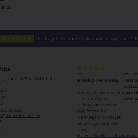
439,20
læs mere her
- Fri fragt til Postnord pakkeboks v. køb over 
vice
cy Egevang - Rødovre:
Jytte Lemke, Lynge:
gst, at vi IKKE har fysisk butik
es hjemmeside er dejligt overskuelig,
Først tak for den hurtige lever
!
t bygget op.
fantastisk. Dernæst er produk
utik
 har allerede i dag modtaget mine varer fra
gode til os modne quinder, som
j 1
 fantastisk hurtigt, stor ros til jeres
være pæne. Så tak for et godt 
up
skema, noget jeg virkelig har savnet,for
es-butik.dk
 I siger, de forskellige firmaer har
ce@damernes-butik.dk
skellige mål. Alle 4 varer jeg har modtaget i
77
 passer perfekt, helt utroligt, det er ikke
23
ste gang I hører fra mig.
Se flere anmeldelser fra vores ku