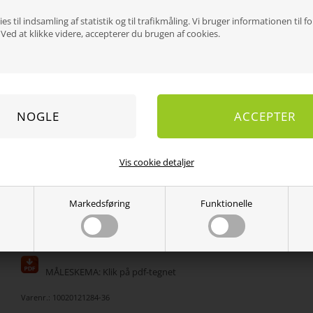
Din taljevidde
80
84
88
94
98
es til indsamling af statistik og til trafikmåling. Vi bruger informationen til f
Vælg størrelse
32
34
36
38
40
ed at klikke videre, accepterer du brugen af cookies.
Din taljevidde
104
108
112
116
120
Vælg størrelse
42
44
46
48
50
Din taljevidde
124
128
132
136
140
Vælg størrelse
52
54
56
58
60
Er du i tvivl? Ring til os på
6080 1077
– vi hjælper gerne.
Vis cookie detaljer
Kvalitet og vask
35 % bomuld og 65 % polyester.
Vaskes ved 40 grader.
Markedsføring
Funktionelle
MÅLESKEMA: Klik på pdf-tegnet
Varenr.:
10020121284-36