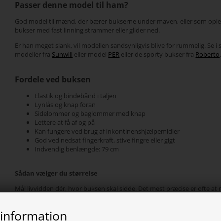
Passer denne model til ham?
God model til mænd, der bærer bukserne under maven, eller som ople
bukser med fast linning strammer eller glider ned.
Er han meget slank, vil modellen sandsynligvis blive for rummelig. Se i 
modeller fra
Sunwill
eller model
PER
eller de sporty bukser fra
Roberto
Fordele ved buksen
Elastik og bindebånd i taljen
Lynlås og knap foran
Sidelommer og baglommer med knap
Lettere at få af og på
Kan fungere ved brug af inkontinenshjælpemidler
God ved nedsat fingerkraft, stive fingre eller gigt
Indvendig benlængde: 79 cm
Sådan vælger du størrelse
Mål livvidden dér, hvor buksen skal sidde. Det mest præcise er ofte at
linningen på et par bukser, der passer godt, og sammenligne med
måleskemaet nedenfor.
 information