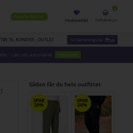
0
Porto fra 38,75 kr.
Indkøbskurv
Huskeseddel
 TØJ TIL KVINDER - OUTLET
Se størrelsesguide
1000kr - Læs om automatisk
returlabel
Sådan får du hele outfittet
d
SPAR
SPAR
20%
20%