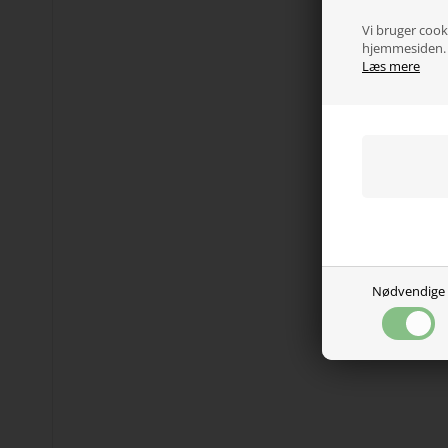
Vi bruger cooki
hjemmesiden. V
Læs mere
Nødvendige