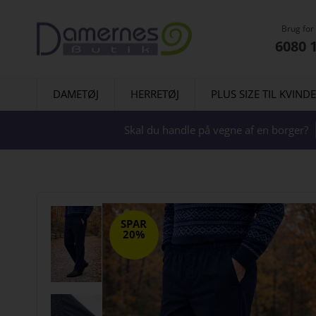
Brug for
6080 
DAMETØJ
HERRETØJ
PLUS SIZE TIL KVIND
Skal du handle på vegne af en borger?
SPAR
20%