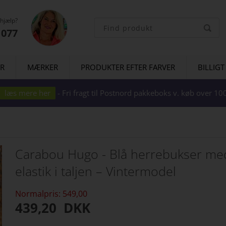
 hjælp?
1077
ER
MÆRKER
PRODUKTER EFTER FARVER
BILLIGT
læs mere her
- Fri fragt til Postnord pakkeboks v. køb over 
Carabou Hugo - Blå herrebukser me
elastik i taljen – Vintermodel
Normalpris: 549,00
439,20
DKK