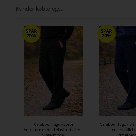
Kunder købte også
SPAR
SPAR
20%
20%
Carabou Hugo - Sorte
Carabou Hugo - Blå
herrebukser med elastik i taljen –
med elastik i t
Vintermodel
Vintermod