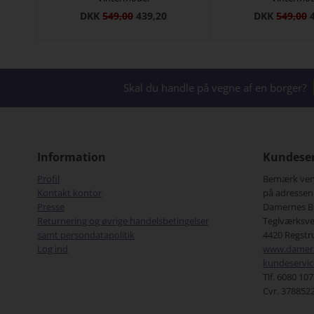
DKK
549,00
439,20
DKK
549,00
Skal du handle på vegne af en borger?
Information
Kundeser
Tina Hansen, Odense:
Nan
Profil
Bemærk venli
Tak for meget hurtig og god ekspedition
Jer
Kontakt kontor
på adressen
god
Presse
Damernes B
Jeg
Returnering og øvrige handelsbetingelser
Teglværksve
jer,
samt persondatapolitik
4420 Regstr
mål
Log ind
www.damern
som
kundeservi
for
Tlf. 6080 10
dag
Cvr. 378852
sid