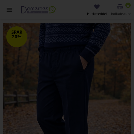
0
Huskeseddel
Indkøbskurv
SPAR
20%