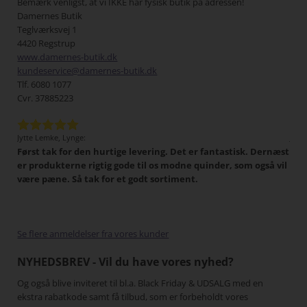
Bemærk venligst, at vi IKKE har fysisk butik på adressen!
Damernes Butik
Teglværksvej 1
4420 Regstrup
www.damernes-butik.dk
kundeservice@damernes-butik.dk
Tlf. 6080 1077
Cvr. 37885223
Jytte Lemke, Lynge:
Jens
Først tak for den hurtige levering. Det er fantastisk. Dernæst
Det 
tigt,
er produkterne rigtig gode til os modne quinder, som også vil
han
 I
være pæne. Så tak for et godt sortiment.
Min
har
pænt
gang
Se flere anmeldelser fra vores kunder
NYHEDSBREV - Vil du have vores nyhed?
Og også blive inviteret til bl.a. Black Friday & UDSALG med en
ekstra rabatkode samt få tilbud, som er forbeholdt vores