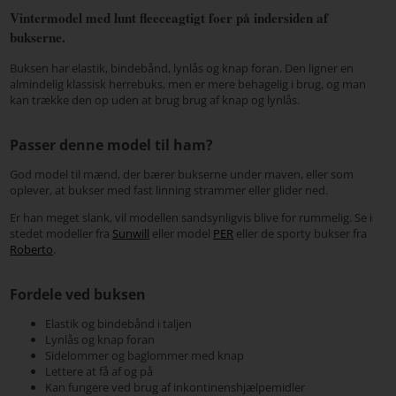
Vintermodel med lunt fleeceagtigt foer på indersiden af
bukserne.
Buksen har elastik, bindebånd, lynlås og knap foran. Den ligner en
almindelig klassisk herrebuks, men er mere behagelig i brug, og man
kan trække den op uden at brug brug af knap og lynlås.
Passer denne model til ham?
God model til mænd, der bærer bukserne under maven, eller som
oplever, at bukser med fast linning strammer eller glider ned.
Er han meget slank, vil modellen sandsynligvis blive for rummelig. Se i
stedet modeller fra
Sunwill
eller model
PER
eller de sporty bukser fra
Roberto
.
Fordele ved buksen
Elastik og bindebånd i taljen
Lynlås og knap foran
Sidelommer og baglommer med knap
Lettere at få af og på
Kan fungere ved brug af inkontinenshjælpemidler