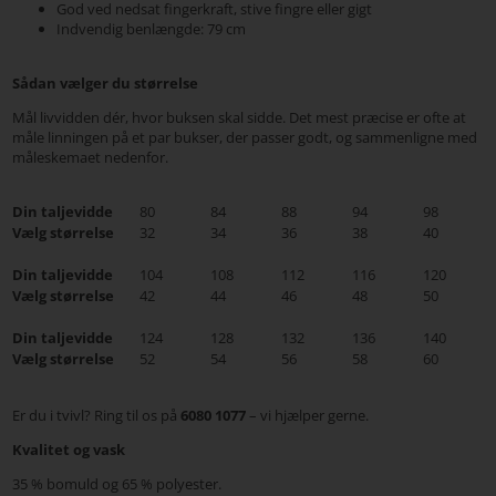
God ved nedsat fingerkraft, stive fingre eller gigt
Indvendig benlængde: 79 cm
Sådan vælger du størrelse
Mål livvidden dér, hvor buksen skal sidde. Det mest præcise er ofte at
måle linningen på et par bukser, der passer godt, og sammenligne med
måleskemaet nedenfor.
Din taljevidde
80
84
88
94
98
Vælg størrelse
32
34
36
38
40
Din taljevidde
104
108
112
116
120
Vælg størrelse
42
44
46
48
50
Din taljevidde
124
128
132
136
140
Vælg størrelse
52
54
56
58
60
Er du i tvivl? Ring til os på
6080 1077
– vi hjælper gerne.
Kvalitet og vask
35 % bomuld og 65 % polyester.