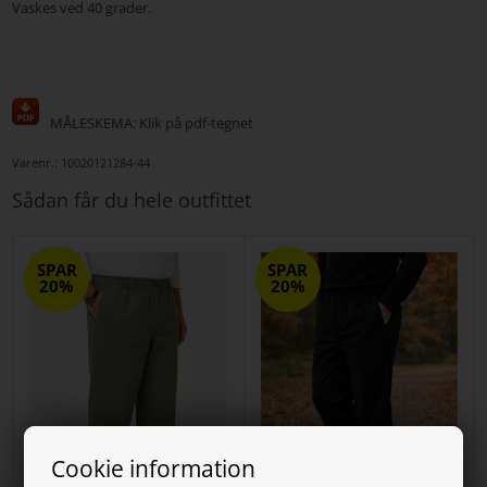
Vaskes ved 40 grader.
MÅLESKEMA: Klik på pdf-tegnet
Varenr.:
10020121284-44
Sådan får du hele outfittet
SPAR
SPAR
20%
20%
Cookie information