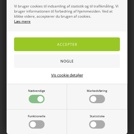
Vi bruger cookies til indsamling af statistik og til trafikmåling. Vi
bruger informationen til forbedring af hjemmesiden. Ved at
klikke videre, accepterer du brugen af cookies.
Læs mere
Carabou Hugo - grønne
Carabou Hugo - Sorte
herrebukser med elastik i taljen –
herrebukser med elastik i taljen –
Vintermodel
Vintermodel
DKK
549,00
439,20
DKK
549,00
439,20
SPAR
50%
Vis cookie detaljer
Nødvendige
Markedsføring
Funktionelle
Statistiske