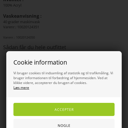
100% Acryl
Vaskeanvisning :
40 grader maskinvask
Varenr.: 10020124351
Varenr.:
10020124350
Sådan får du hele outfittet
Cookie information
SPAR
SPAR
20%
20%
Vi bruger cookies til indsamling af statistik og til trafikmåling. Vi
bruger informationen til forbedring af hjemmesiden. Ved at
klikke videre, accepterer du brugen af cookies.
Læs mere