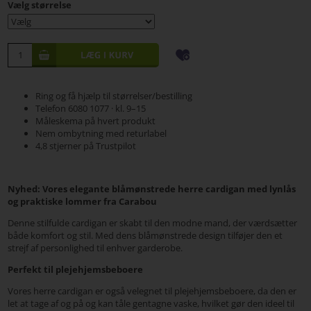
Vælg størrelse
Ring og få hjælp til størrelser/bestilling
Telefon 6080 1077 · kl. 9–15
Måleskema på hvert produkt
Nem ombytning med returlabel
4,8 stjerner på Trustpilot
Nyhed: Vores elegante blåmønstrede herre cardigan med lynlås
og praktiske lommer fra Carabou
Denne stilfulde cardigan er skabt til den modne mand, der værdsætter
både komfort og stil. Med dens blåmønstrede design tilføjer den et
strejf af personlighed til enhver garderobe.
Perfekt til plejehjemsbeboere
Vores herre cardigan er også velegnet til plejehjemsbeboere, da den er
let at tage af og på og kan tåle gentagne vaske, hvilket gør den ideel til