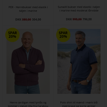
Sunwill bukser med elastik i taljen
PER - Herrebukser med elastik i
i marine med moderat lårvidde
taljen i marine
DKK
995,00
796,00
DKK
380,00
304,00
SPAR
SPAR
20%
20%
Herre cardigan med lynlås og
Polo shirt til mænd i mørk blå
lommer i støvet lilla fra Carabou
med krave og korte ærmer