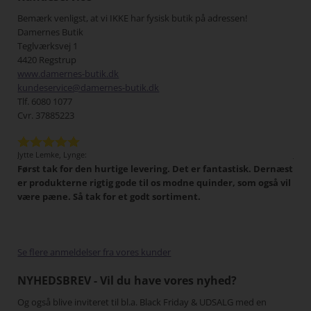
Bemærk venligst, at vi IKKE har fysisk butik på adressen!
Damernes Butik
Teglværksvej 1
4420 Regstrup
www.damernes-butik.dk
kundeservice@damernes-butik.dk
Tlf. 6080 1077
Cvr. 37885223
Jytte Lemke, Lynge:
Jens
Først tak for den hurtige levering. Det er fantastisk. Dernæst
Det 
tigt,
er produkterne rigtig gode til os modne quinder, som også vil
han
 I
være pæne. Så tak for et godt sortiment.
Min
har
pænt
gang
Se flere anmeldelser fra vores kunder
NYHEDSBREV - Vil du have vores nyhed?
Og også blive inviteret til bl.a. Black Friday & UDSALG med en