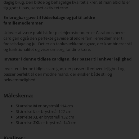
daglig brug. Den bløde og behagelige kvalitet sikrer, at man altid føler
sig godt tilpas, uanset aktiviteterne.
En brugbar gave til fødselsdage og jul til ældre
familiemedlemmer
Udover at være praktisk for plejehjemsbeboere er Carabous herre
cardigan også den perfekte gaveidé til ældre familiemedlemmer til
fødselsdage og jul. Det er en tankevækkende gave, der kombinerer stil
og funktionalitet og viser omsorg for dine kære.
Invester i denne tidløse cardigan, der passer til enhver lejlighed
Invester i denne tidløse cardigan, der passer til enhver lejlighed og
passer perfekt til den modne mand, der ønsker både stil og
bekvemmelighed.
Måleskema:
Størrelse
M
er brystmål 114 cm
Størrelse
L
er brystmål 122 cm
Størrelse
XL
er brystmål 132 cm
Størrelse
2
XL
er brystmål 140 cm
Kvalitet :