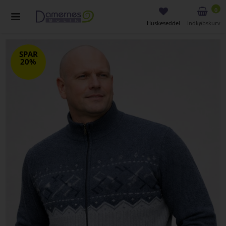
0
Huskeseddel
Indkøbskurv
SPAR
20%