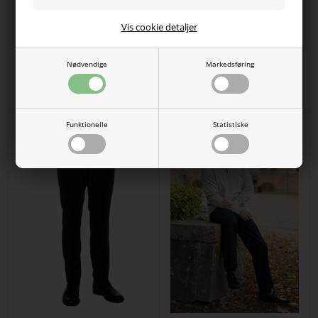
Vis cookie detaljer
Herre cardigan med lynlås fra
Carabou Jens beige herrebukser
Carabou i mønster i røde og grå
med elastik i taljen – helårsmodel
Nødvendige
Markedsføring
farver
med lynlås
DKK
450,00
360,00
DKK
499,00
399,20
Funktionelle
Statistiske
SPAR
SPAR
20%
20%