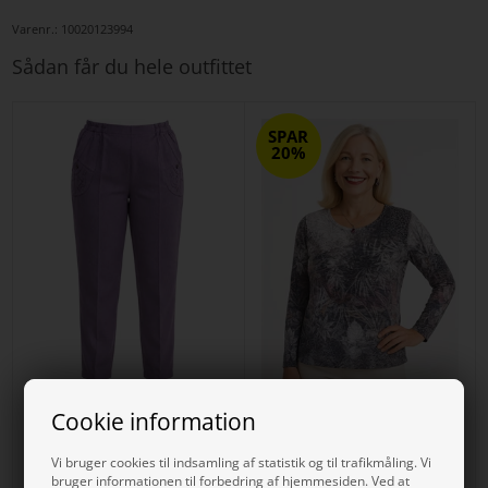
Varenr.:
10020123994
Sådan får du hele outfittet
SPAR
20%
Cookie information
Carla blomme damebukser med
T-shirt i flotte lilla pastel farver
Vi bruger cookies til indsamling af statistik og til trafikmåling. Vi
elastik i taljen til runde former
med små sten og lange ærmer
bruger informationen til forbedring af hjemmesiden. Ved at