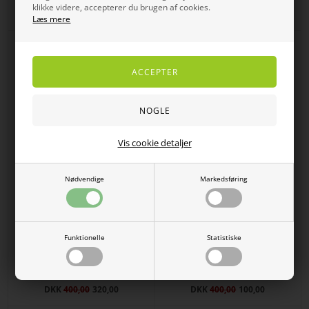
klikke videre, accepterer du brugen af cookies.
DKK 400,00
DKK
300,00
240,00
Læs mere
SPAR
SPAR
20%
75%
Vis cookie detaljer
Nødvendige
Markedsføring
Funktionelle
Statistiske
Gabriella K T-shirt med blad
T-shirt fra Brandtex i skønt print -
mønster i pink og lange ærmer
Dahlia
DKK
400,00
320,00
DKK
400,00
100,00