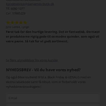
kundeservice@damernes-butik.dk
Tlf. 6080 1077
Cvr. 37885223
Jytte Lemke, Lynge:
Jens
Først tak for den hurtige levering. Det er fantastisk. Dernæst
Det 
tigt,
er produkterne rigtig gode til os modne quinder, som også vil
han
 I
være pæne. Så tak for et godt sortiment.
Min
har
pænt
gang
Se flere anmeldelser fra vores kunder
NYHEDSBREV - Vil du have vores nyhed?
Og også blive inviteret til bl.a. Black Friday & UDSALG med en
ekstra rabatkode samt få tilbud, som er forbeholdt vores
nyhedsbrevsmodtagere.!