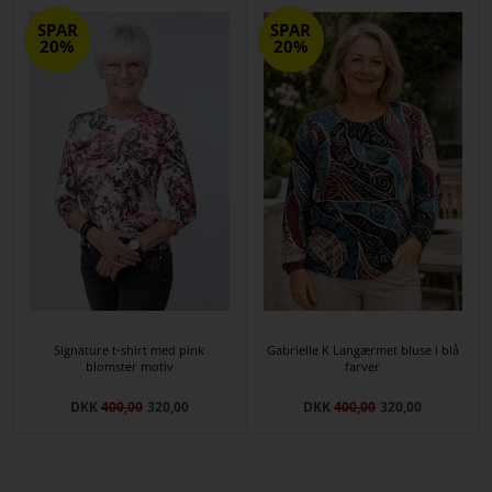
SPAR
SPAR
20%
20%
Signature t-shirt med pink
Gabrielle K Langærmet bluse i blå
blomster motiv
farver
DKK
400,00
320,00
DKK
400,00
320,00