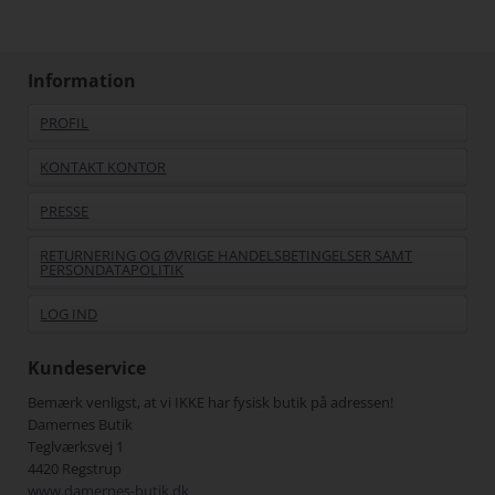
Information
PROFIL
KONTAKT KONTOR
PRESSE
RETURNERING OG ØVRIGE HANDELSBETINGELSER SAMT
PERSONDATAPOLITIK
LOG IND
Kundeservice
Bemærk venligst, at vi IKKE har fysisk butik på adressen!
Damernes Butik
Teglværksvej 1
4420 Regstrup
www.damernes-butik.dk