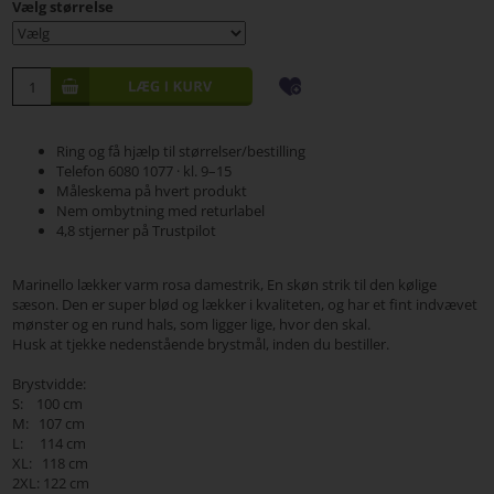
Vælg størrelse
Ring og få hjælp til størrelser/bestilling
Telefon 6080 1077 · kl. 9–15
Måleskema på hvert produkt
Nem ombytning med returlabel
4,8 stjerner på Trustpilot
Marinello lækker varm rosa damestrik, En skøn strik til den kølige
sæson. Den er super blød og lækker i kvaliteten, og har et fint indvævet
mønster og en rund hals, som ligger lige, hvor den skal.
Husk at tjekke nedenstående brystmål, inden du bestiller.
Brystvidde:
S: 100 cm
M: 107 cm
L: 114 cm
XL: 118 cm
2XL: 122 cm