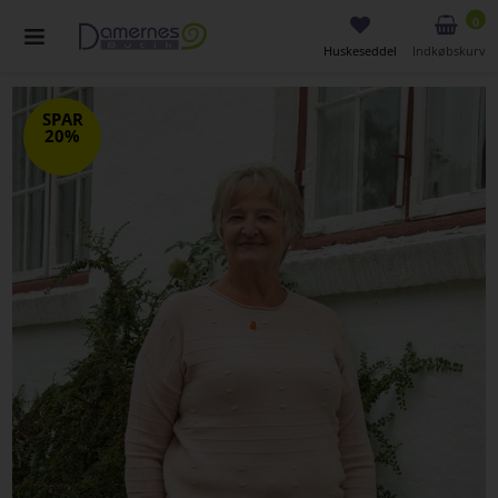
0
Huskeseddel
Indkøbskurv
SPAR
20%