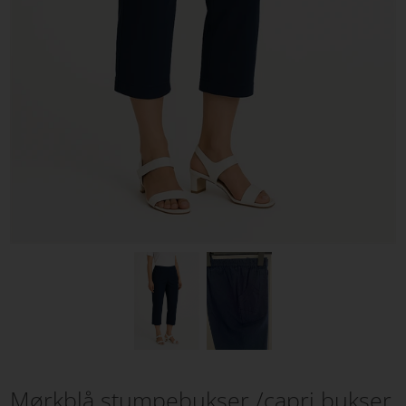
Mørkblå stumpebukser /capri bukser