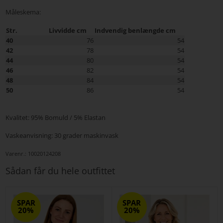
Måleskema:
Str.
Livvidde cm
Indvendig benlængde cm
40
76
54
42
78
54
44
80
54
46
82
54
48
84
54
50
86
54
Kvalitet: 95% Bomuld / 5% Elastan
Vaskeanvisning: 30 grader maskinvask
Varenr.:
10020124208
Sådan får du hele outfittet
SPAR
SPAR
20%
20%