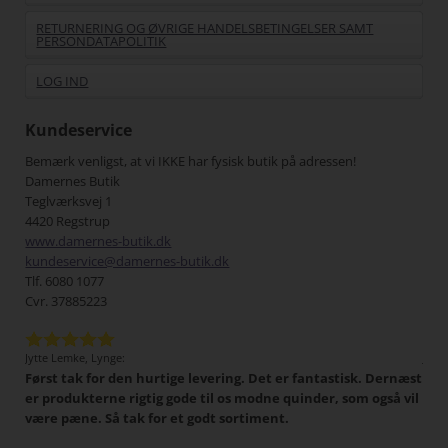
RETURNERING OG ØVRIGE HANDELSBETINGELSER SAMT
PERSONDATAPOLITIK
LOG IND
Kundeservice
Bemærk venligst, at vi IKKE har fysisk butik på adressen!
Damernes Butik
Teglværksvej 1
4420 Regstrup
www.damernes-butik.dk
kundeservice@damernes-butik.dk
Tlf. 6080 1077
Cvr. 37885223
Jytte Lemke, Lynge:
Jens
Først tak for den hurtige levering. Det er fantastisk. Dernæst
Det 
tigt,
er produkterne rigtig gode til os modne quinder, som også vil
han
 I
være pæne. Så tak for et godt sortiment.
Min
har
pænt