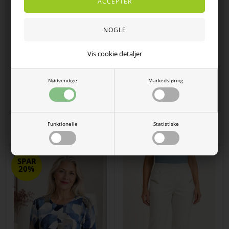
Vis cookie detaljer
Nødvendige
Markedsføring
Strik fra Skovhuus med flot
Gabrielle K Langærmet bluse i blå
strikket mønster
farver
Funktionelle
Statistiske
DKK 600,00
DKK
400,00
320,00
SPAR
20%