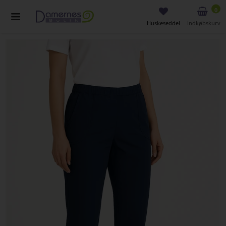
0
Huskeseddel
Indkøbskurv