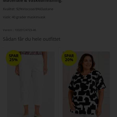
Materiale & Vaskeanvisning:
Kvalitet: 92%Viscose/8%Elastane
Vask: 40 grader maskinvask
Varenr.:
10020124723-46
Sådan får du hele outfittet
SPAR
SPAR
25%
20%