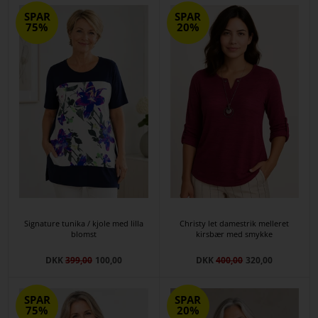
SPAR
SPAR
75%
20%
Signature tunika / kjole med lilla
Christy let damestrik melleret
blomst
kirsbær med smykke
DKK
399,00
100,00
DKK
400,00
320,00
SPAR
SPAR
75%
20%