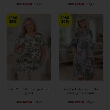
DKK
459,00
367,20
DKK
459,00
367,20
SPAR
SPAR
20%
20%
Lea H Tshirt til store piger i hvid
Lea H hørkjole / lang tunika i
og khaki
lysblå og rosa mønster
DKK
449,00
359,20
DKK
499,00
399,20