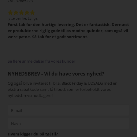
Cvr. 37885223
Jytte Lemke, Lynge:
Jens
Først tak for den hurtige levering. Det er fantastisk. Dernæst
Det 
tigt,
er produkterne rigtig gode til os modne quinder, som også vil
han
 I
være pæne. Så tak for et godt sortiment.
Min
har
pænt
gang
Se flere anmeldelser fra vores kunder
NYHEDSBREV - Vil du have vores nyhed?
Og også blive inviteret til bl.a. Black Friday & UDSALG med en
ekstra rabatkode samt få tilbud, som er forbeholdt vores
nyhedsbrevsmodtagere.!
Hvem kigger du på tøj til?