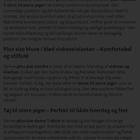
T-shirt til store piger
i et trendy sand/sort dyremønster. Den
rummelige pasform og det flatterende snit gør denne bluse ideel til
kvinder, der ønsker komfort uden at gå på kompromis med stilen.
Mønsteret kombinerer zebra- og leopardprint, hvilket giver et moderne
og eksklusivt look, perfekt til både hverdag og særlige anledninger. Den
runde halsudskæring og de halvlange ærmer sikrer en behagelig
pasform, der smigrer enhver kropsform.
Plus size bluse i blød viskose/elastan – Komfortabel
og stilfuld
Denne
plus size tunika
er lavet af en lækker blanding af
viskose og
elastan
, hvilket gør den både åndbar og fleksibel. Materialet føles
behageligt mod huden og giver dig frihed til at bevæge dig uden
besvær. Perfekt til dig, der leder efter en
bluse til store piger
, som er
let at style og dejlig at have på dagen lang. Den løse pasform falder flot
og elegant om kroppen, hvilket sikrer en komfortabel og feminin
silhuet.
Tøj til store piger – Perfekt til både hverdag og fest
Denne
plus size dame T-shirt
er alsidig og kan bruges til mange
forskellige anledninger. Kombinér den med et par jeans og sneakers for
et afslappet hverdagslook, eller style den med mørke bukser og flotte
accessories for et mere sofistikeret udtryk. Uanset hvordan du vælger