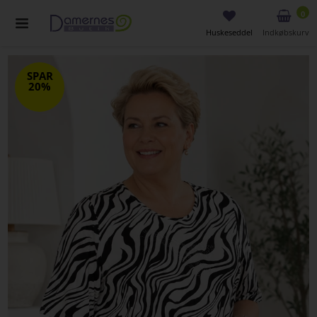
0
Huskeseddel
Indkøbskurv
SPAR
20%