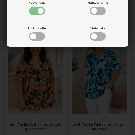
Pasform Karen - Grå stumpebuks
Carla blå cowboy stumpebukser
Nødvendige
Markedsføring
med broderi på ben
med elastik i taljen – Denim i
rummelig model
DKK
400,00
100,00
DKK
400,00
199,00
Funktionelle
Statistiske
SPAR
SPAR
20%
20%
Lea H Tunika Tshirt til store piger i
Lea H Tunika Tshirt til store piger i
gyldne farver
blå farver