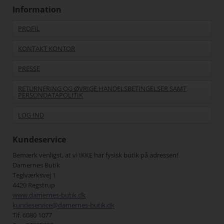
Information
PROFIL
KONTAKT KONTOR
PRESSE
RETURNERING OG ØVRIGE HANDELSBETINGELSER SAMT
PERSONDATAPOLITIK
LOG IND
Kundeservice
Bemærk venligst, at vi IKKE har fysisk butik på adressen!
Damernes Butik
Teglværksvej 1
4420 Regstrup
www.damernes-butik.dk
kundeservice@damernes-butik.dk
Tlf. 6080 1077