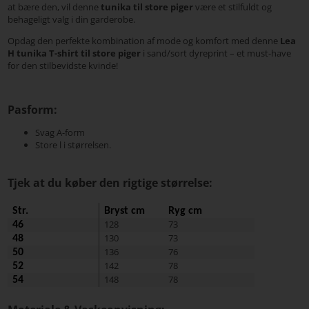
at bære den, vil denne
tunika til store piger
være et stilfuldt og
behageligt valg i din garderobe.
Opdag den perfekte kombination af mode og komfort med denne
Lea
H tunika T-shirt til store piger
i sand/sort dyreprint – et must-have
for den stilbevidste kvinde!
Pasform:
Svag A-form
Store l i størrelsen.
Tjek at du køber den rigtige størrelse:
Str.
Bryst cm
Ryg cm
128
73
46
130
73
48
136
76
50
142
78
52
148
78
54