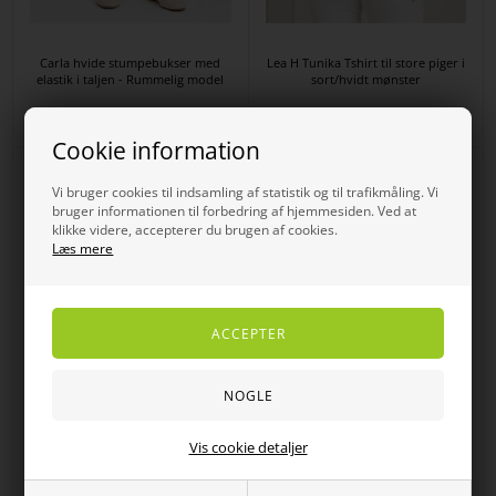
Carla hvide stumpebukser med
Lea H Tunika Tshirt til store piger i
elastik i taljen - Rummelig model
sort/hvidt mønster
DKK
400,00
300,00
DKK
459,00
367,20
Cookie information
SPAR
SPAR
Vi bruger cookies til indsamling af statistik og til trafikmåling. Vi
75%
50%
bruger informationen til forbedring af hjemmesiden. Ved at
klikke videre, accepterer du brugen af cookies.
Læs mere
Vis cookie detaljer