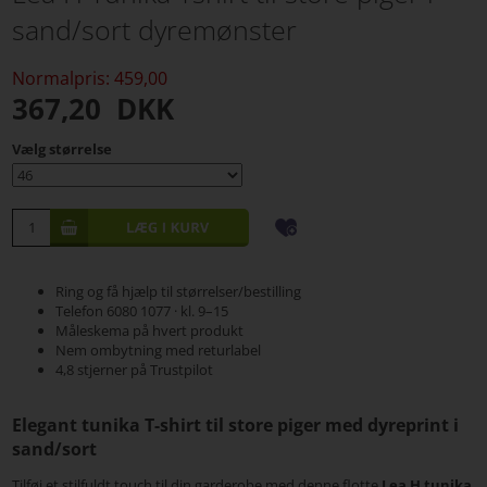
sand/sort dyremønster
Normalpris: 459,00
367,20
DKK
Vælg størrelse
Ring og få hjælp til størrelser/bestilling
Telefon 6080 1077 · kl. 9–15
Måleskema på hvert produkt
Nem ombytning med returlabel
4,8 stjerner på Trustpilot
Elegant tunika T-shirt til store piger med dyreprint i
sand/sort
Tilføj et stilfuldt touch til din garderobe med denne flotte
Lea H tunika