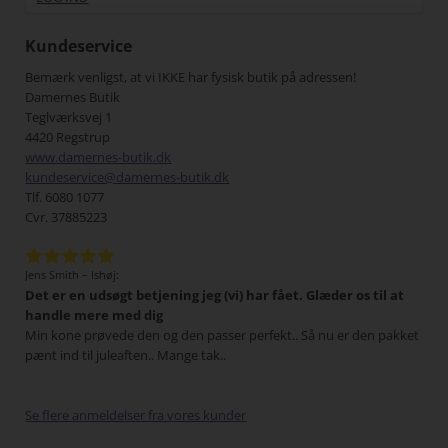
Kundeservice
Bemærk venligst, at vi IKKE har fysisk butik på adressen!
Damernes Butik
Teglværksvej 1
4420 Regstrup
www.damernes-butik.dk
kundeservice@damernes-butik.dk
Tlf. 6080 1077
Cvr. 37885223
Jens Smith – Ishøj:
Elle
næst
Det er en udsøgt betjening jeg (vi) har fået. Glæder os til at
Vi 
 vil
handle mere med dig
Pak
Min kone prøvede den og den passer perfekt.. Så nu er den pakket
sids
pænt ind til juleaften.. Mange tak..
Se flere anmeldelser fra vores kunder