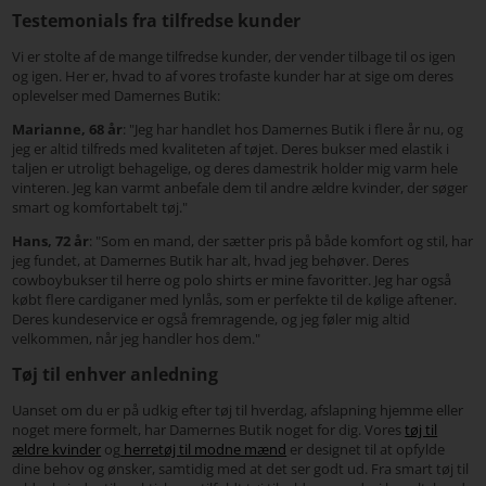
Testemonials fra tilfredse kunder
Vi er stolte af de mange tilfredse kunder, der vender tilbage til os igen
og igen. Her er, hvad to af vores trofaste kunder har at sige om deres
oplevelser med Damernes Butik:
Marianne, 68 år
: "Jeg har handlet hos Damernes Butik i flere år nu, og
jeg er altid tilfreds med kvaliteten af tøjet. Deres bukser med elastik i
taljen er utroligt behagelige, og deres damestrik holder mig varm hele
vinteren. Jeg kan varmt anbefale dem til andre ældre kvinder, der søger
smart og komfortabelt tøj."
Hans, 72 år
: "Som en mand, der sætter pris på både komfort og stil, har
jeg fundet, at Damernes Butik har alt, hvad jeg behøver. Deres
cowboybukser til herre og polo shirts er mine favoritter. Jeg har også
købt flere cardiganer med lynlås, som er perfekte til de kølige aftener.
Deres kundeservice er også fremragende, og jeg føler mig altid
velkommen, når jeg handler hos dem."
Tøj til enhver anledning
Uanset om du er på udkig efter tøj til hverdag, afslapning hjemme eller
noget mere formelt, har Damernes Butik noget for dig. Vores
tøj til
ældre kvinder
og
herretøj til modne mænd
er designet til at opfylde
dine behov og ønsker, samtidig med at det ser godt ud. Fra smart tøj til