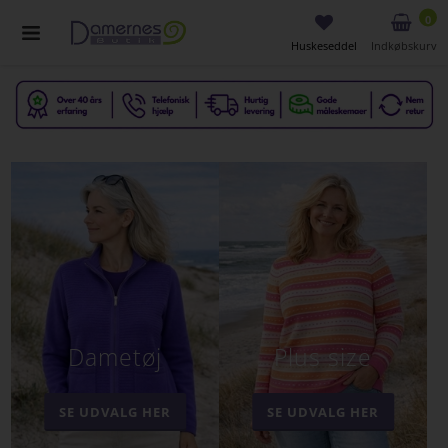
0
Huskeseddel
Indkøbskurv
Dametøj
Plus size
SE UDVALG HER
SE UDVALG HER