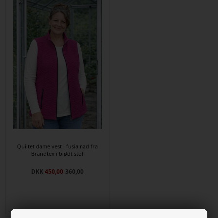
Quiltet dame vest i fusia rød fra
Brandtex i blødt stof
DKK
450,00
360,00