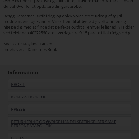
ældre kvinder til praktisk og stilfuldt tøj til ældre mænd, vi har alt, hvad
du behøver for at opdatere din garderobe.
Besøg Damernes Butik i dag, og oplev vores store udvalg af tøj til
modne mænd og kvinder. Vi ser frem til at byde dig velkommen og
hjælpe dig med at finde det perfekte outfit til enhver lejlighed. Vi sidder
ved telefonen 40272560 alle hverdage fra 9-15 parate til at rådgive dig.
Mvh Gitte Mayland Larsen
Indehaver af Damernes Butik
Information
PROFIL
KONTAKT KONTOR
PRESSE
RETURNERING OG ØVRIGE HANDELSBETINGELSER SAMT
PERSONDATAPOLITIK
LOG IND