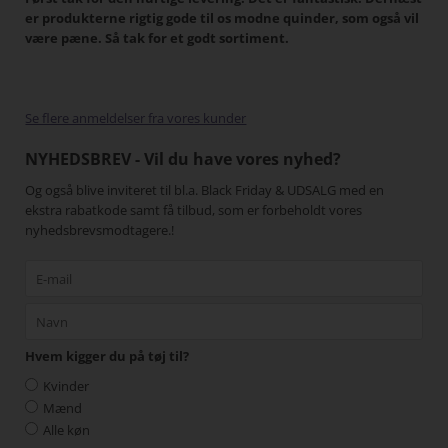
tigt,
er produkterne rigtig gode til os modne quinder, som også vil
han
 I
være pæne. Så tak for et godt sortiment.
Min
har
pænt
gang
Se flere anmeldelser fra vores kunder
NYHEDSBREV - Vil du have vores nyhed?
Og også blive inviteret til bl.a. Black Friday & UDSALG med en
ekstra rabatkode samt få tilbud, som er forbeholdt vores
nyhedsbrevsmodtagere.!
Hvem kigger du på tøj til?
Kvinder
Mænd
Alle køn