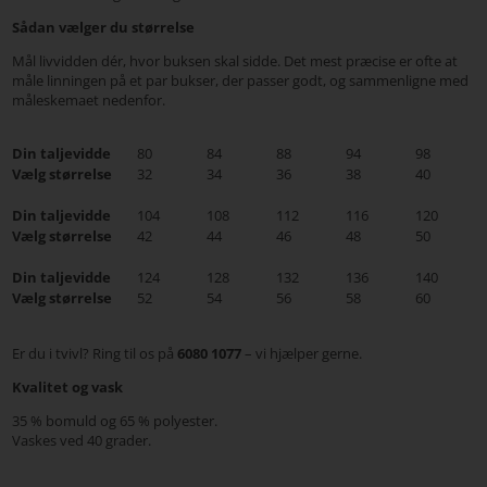
Sådan vælger du størrelse
Mål livvidden dér, hvor buksen skal sidde. Det mest præcise er ofte at
måle linningen på et par bukser, der passer godt, og sammenligne med
måleskemaet nedenfor.
Din taljevidde
80
84
88
94
98
Vælg størrelse
32
34
36
38
40
Din taljevidde
104
108
112
116
120
Vælg størrelse
42
44
46
48
50
Din taljevidde
124
128
132
136
140
Vælg størrelse
52
54
56
58
60
Er du i tvivl? Ring til os på
6080 1077
– vi hjælper gerne.
Kvalitet og vask
35 % bomuld og 65 % polyester.
Vaskes ved 40 grader.