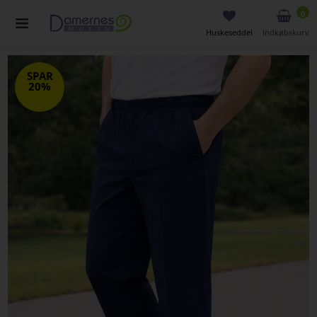
0
Huskeseddel
Indkøbskurv
SPAR
20%