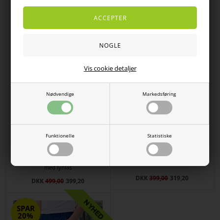
SPAR
SPAR
20%
20%
Vis cookie detaljer
Nødvendige
Markedsføring
Funktionelle
Statistiske
Carabou Jens grå herrebukser
Polo shirt til mænd i mørk blå
med elastik i taljen – helårsmodel
med krave og korte ærmer
med lynlås
DKK
399,00
319,20
DKK
499,00
399,20
SPAR
20%