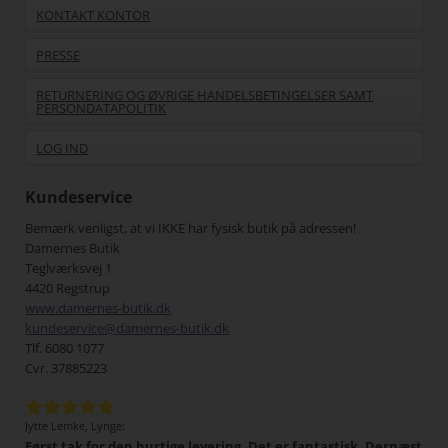
KONTAKT KONTOR
PRESSE
RETURNERING OG ØVRIGE HANDELSBETINGELSER SAMT
PERSONDATAPOLITIK
LOG IND
Kundeservice
Bemærk venligst, at vi IKKE har fysisk butik på adressen!
Damernes Butik
Teglværksvej 1
4420 Regstrup
www.damernes-butik.dk
kundeservice@damernes-butik.dk
Tlf. 6080 1077
Cvr. 37885223
Jytte Lemke, Lynge:
Jens
Først tak for den hurtige levering. Det er fantastisk. Dernæst
Det 