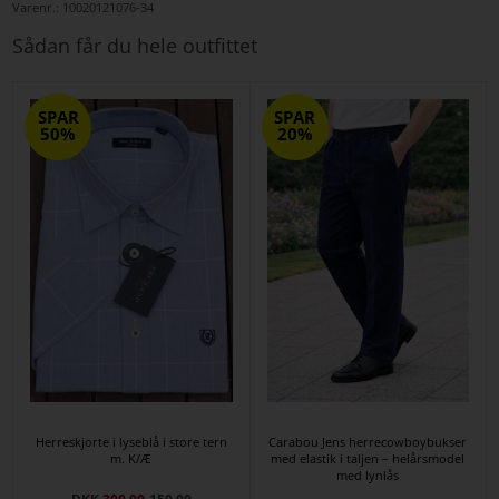
Varenr.:
10020121076-34
Sådan får du hele outfittet
SPAR
SPAR
50%
20%
Herreskjorte i lyseblå i store tern
Carabou Jens herrecowboybukser
m. K/Æ
med elastik i taljen – helårsmodel
med lynlås