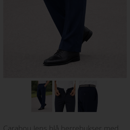
Carabou Jens blå herrebukser med