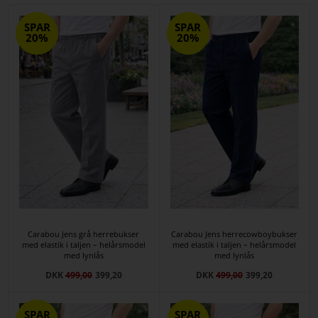
SPAR
SPAR
20%
20%
Carabou Jens grå herrebukser
Carabou Jens herrecowboybukser
med elastik i taljen – helårsmodel
med elastik i taljen – helårsmodel
med lynlås
med lynlås
DKK
499,00
399,20
DKK
499,00
399,20
SPAR
SPAR