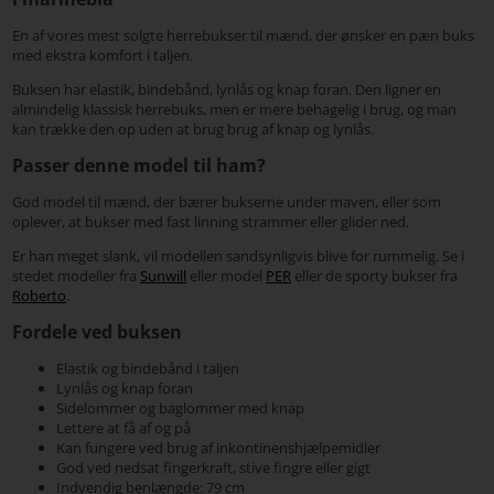
En af vores mest solgte herrebukser til mænd, der ønsker en pæn buks
med ekstra komfort i taljen.
Buksen har elastik, bindebånd, lynlås og knap foran. Den ligner en
almindelig klassisk herrebuks, men er mere behagelig i brug, og man
kan trække den op uden at brug brug af knap og lynlås.
Passer denne model til ham?
God model til mænd, der bærer bukserne under maven, eller som
oplever, at bukser med fast linning strammer eller glider ned.
Er han meget slank, vil modellen sandsynligvis blive for rummelig. Se i
stedet modeller fra
Sunwill
eller model
PER
eller de sporty bukser fra
Roberto
.
Fordele ved buksen
Elastik og bindebånd i taljen
Lynlås og knap foran
Sidelommer og baglommer med knap
Lettere at få af og på
Kan fungere ved brug af inkontinenshjælpemidler
God ved nedsat fingerkraft, stive fingre eller gigt
Indvendig benlængde: 79 cm