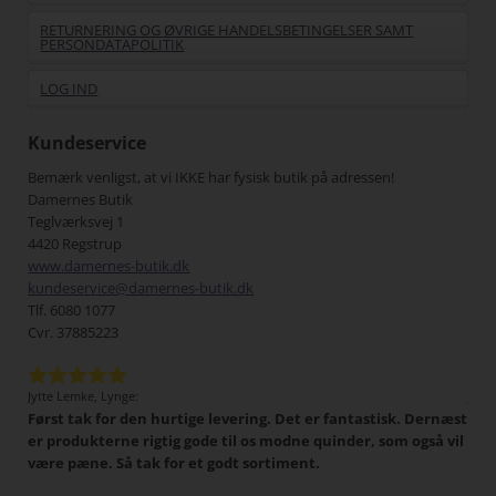
RETURNERING OG ØVRIGE HANDELSBETINGELSER SAMT
PERSONDATAPOLITIK
LOG IND
Kundeservice
Bemærk venligst, at vi IKKE har fysisk butik på adressen!
Damernes Butik
Teglværksvej 1
4420 Regstrup
www.damernes-butik.dk
kundeservice@damernes-butik.dk
Tlf. 6080 1077
Cvr. 37885223
Jytte Lemke, Lynge:
Jens
Først tak for den hurtige levering. Det er fantastisk. Dernæst
Det 
tigt,
er produkterne rigtig gode til os modne quinder, som også vil
han
 I
være pæne. Så tak for et godt sortiment.
Min
har
pænt