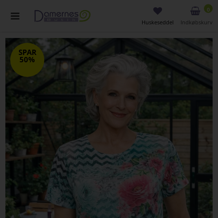
0
Huskeseddel
Indkøbskurv
SPAR
50%