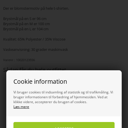
Der er blomstermotiv på hele t-shirten.
Brystmål på en S er 96 cm
Brystmål på en M er 100 cm
Brystmål på en L er 104 cm
Kvalitet: 65% Polyester / 35% Viscose
Vaskeanvisning: 30 grader maskinvask
Varenr.:
10020123556
Sådan får du hele outfittet
Cookie information
SPAR
SPAR
20%
50%
Vi bruger cookies til indsamling af statistik og til trafikmåling. Vi
bruger informationen til forbedring af hjemmesiden. Ved at
klikke videre, accepterer du brugen af cookies.
Læs mere