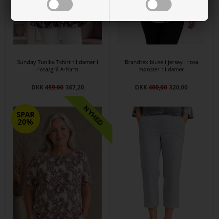
Sunday Tunika Tshirt til damer i
Brandtex bluse i jersey i rosa
rosa/grå A-form
mønster til damer
DKK
459,00
367,20
DKK
400,00
320,00
SPAR
20%