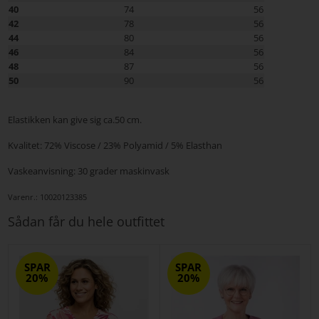
40
74
56
42
78
56
44
80
56
46
84
56
48
87
56
50
90
56
Elastikken kan give sig ca.50 cm.
Kvalitet: 72% Viscose / 23% Polyamid / 5% Elasthan
Vaskeanvisning: 30 grader maskinvask
Varenr.:
10020123385
Sådan får du hele outfittet
SPAR
SPAR
20%
20%