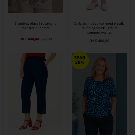
Brandtex bluse i rosa/sand
Carla stumpebukser med elastik i
mønster til damer
taljen og stræk i grå let
sommerkvalitet
DKK
400,00
320,00
DKK 400,00
SPAR
20%