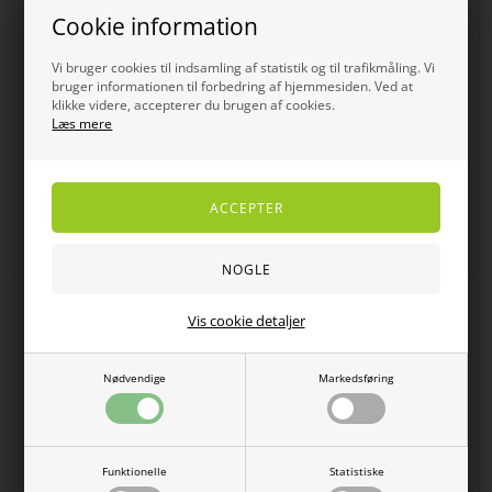
Cookie information
Vi bruger cookies til indsamling af statistik og til trafikmåling. Vi
bruger informationen til forbedring af hjemmesiden. Ved at
klikke videre, accepterer du brugen af cookies.
Læs mere
Signature t-shirt med pink
Skovhuus klassisk cardigan i
blomster motiv
rosa/grå til damer
DKK
400,00
320,00
DKK 700,00
SPAR
SPAR
Vis cookie detaljer
20%
20%
Nødvendige
Markedsføring
Funktionelle
Statistiske