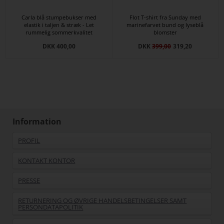
Carla blå stumpebukser med
Flot T-shirt fra Sunday med
elastik i taljen & stræk - Let
marinefarvet bund og lyseblå
rummelig sommerkvalitet
blomster
DKK 400,00
DKK
399,00
319,20
Information
PROFIL
KONTAKT KONTOR
PRESSE
RETURNERING OG ØVRIGE HANDELSBETINGELSER SAMT
PERSONDATAPOLITIK