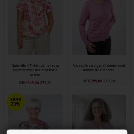
Gabrielle K T-shirt dame i rosa
Rosa strik cardigan til damer med
blomstermønster med korte
lomme fra Brandtex
ærmer
DKK
399,00
319,20
DKK
349,00
279,20
SPAR
20%