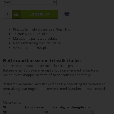
Ring og få hjælp til størrelser/bestilling
Telefon 6080 1077 · kl. 9–15
Måleskema på hvert produkt
Nem ombytning med returlabel
4,8 stjerner på Trustpilot
Flotte capri bukser med elastik i taljen
Smarte rosa stumpebukser med elastik i taljen.
Bukserne har 2 sidelommer og 2 snydelommer med lynlås foran.
Der er pynteknapper nederst på benet som en flot detalje.
Pasform Pia kvinder med slanke lår og lille bagdel Og størrelserne er
normale og svar nogenlunde overens med Brandtex bukser i model
Sofie..
Måleskema:
Str.
Livvidde cm
Indvendig benlængde cm
38
70
56