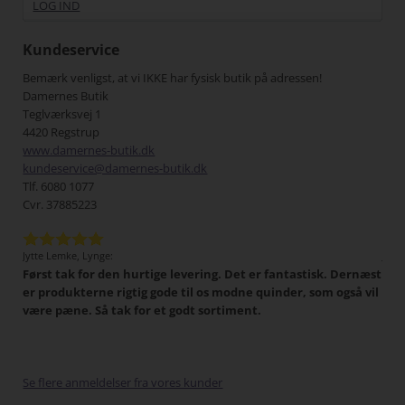
LOG IND
Kundeservice
Bemærk venligst, at vi IKKE har fysisk butik på adressen!
Damernes Butik
Teglværksvej 1
4420 Regstrup
www.damernes-butik.dk
kundeservice@damernes-butik.dk
Tlf. 6080 1077
Cvr. 37885223
Jytte Lemke, Lynge:
Jens
Først tak for den hurtige levering. Det er fantastisk. Dernæst
Det 
tigt,
er produkterne rigtig gode til os modne quinder, som også vil
han
 I
være pæne. Så tak for et godt sortiment.
Min
har
pænt
gang
Se flere anmeldelser fra vores kunder