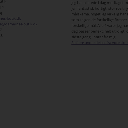
utik
 har allerede i dag modtaget mine varer fra
gode til os modne quinder, som
j 1
, fantastisk hurtigt, stor ros til jeres
være pæne. Så tak for et godt
up
skema, noget jeg virkelig har savnet,for
es-butik.dk
 I siger, de forskellige firmaer har
ce@damernes-butik.dk
skellige mål. Alle 4 varer jeg har modtaget i
77
 passer perfekt, helt utroligt, det er ikke
23
ste gang I hører fra mig.
Se flere anmeldelser fra vores ku