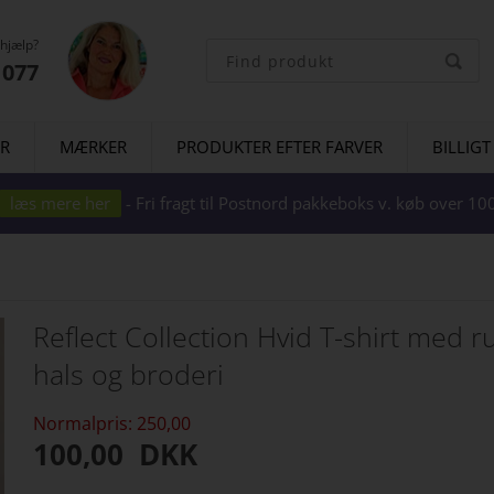
 hjælp?
1077
ER
MÆRKER
PRODUKTER EFTER FARVER
BILLIGT
læs mere her
- Fri fragt til Postnord pakkeboks v. køb over 
Reflect Collection Hvid T-shirt med 
hals og broderi
Normalpris: 250,00
100,00
DKK