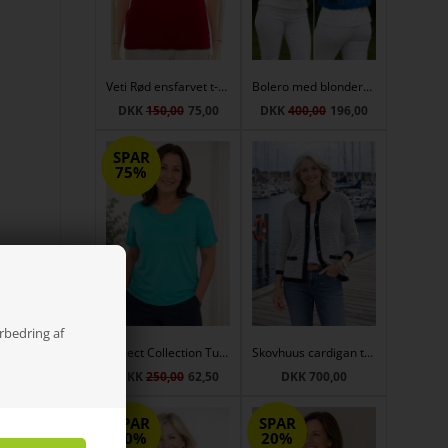
Veti Rød ensfarvet t-shirt
Bolero med blonderyg i blå
DKK
150,00
75,00
DKK
400,00
196,00
SPAR
75%
Reflect
 på
aet
orbedring af
Reflect Collection Turkis T-shirt med rund hals og broderi
Skovhuus cardigan til damer i sort og hvid med knapper
DKK
250,00
62,50
DKK 700,00
SPAR
SPAR
20%
20%