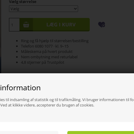
Vælg størrelse
Ring og få hjælp til størrelser/bestilling
Telefon 6080 1077 · kl. 9–15
Måleskema på hvert produkt
Nem ombytning med returlabel
4,8 stjerner på Trustpilot
Reflect Collection Sød klassisk T-shirt med rund hals og fine broderier 
Collection. En klassiker i garderoben. Desværre har vi ikke fået plus str.
 information
lager i denne sæson. - Men modellen er meget rummelig. Se måleskem
nedenfor.
es til indsamling af statistik og til trafikmåling. Vi bruger informationen til f
ed at klikke videre, accepterer du brugen af cookies.
Måleskema
Str.
Bryst cm
Længde cm
S
104
64
M
110
66