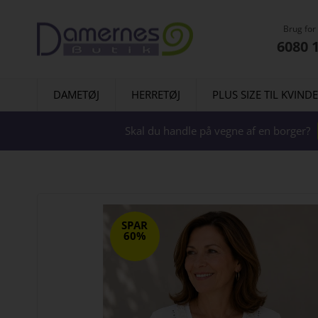
Brug for
6080 
DAMETØJ
HERRETØJ
PLUS SIZE TIL KVIND
Skal du handle på vegne af en borger?
SPAR
60%