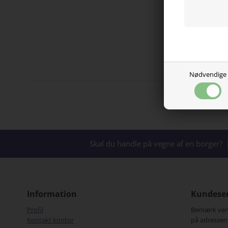
Nødvendige
Skal du handle på vegne af en borger?
Information
Kundeser
Tina Hansen, Odense:
Nan
Profil
Bemærk venli
Tak for meget hurtig og god ekspedition
Jer
Kontakt kontor
på adressen
god