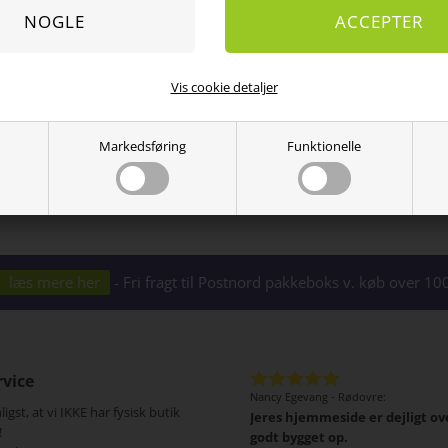
L
118
68
Kvalitet: 65 % polyester / 35 % bomuld.
Vaskeanvisning: 30 grader maskinvask
Vis cookie detaljer
Varenr.:
10020123923
Markedsføring
Funktionelle
læs mere her
- Fri fragt til Postnord pakkeboks v. køb over 
vice
cy Egevang - Rødovre:
Jytte Lemke, Lynge:
gst, at vi IKKE har fysisk butik
es hjemmeside er dejligt overskuelig,
Først tak for den hurtige lever
!
t bygget op.
fantastisk. Dernæst er produk