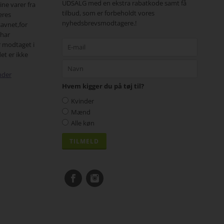
UDSALG med en ekstra rabatkode samt få
 også vil
dig
pæne bukser. Ikke
tilbud, som er forbeholdt vores
 sortiment.
Min kone prøvede den og den passer
dig.
nyhedsbrevsmodtagere.!
perfekt.. Så nu er den pakket pænt ind til
juleaften.. Mange tak..
nder
Hvem kigger du på tøj til?
Kvinder
Mænd
Alle køn