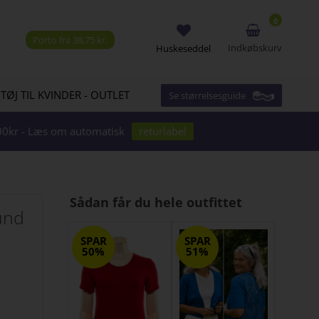
0
Porto fra 38,75 kr.
Indkøbskurv
Huskeseddel
 TØJ TIL KVINDER - OUTLET
Se størrelsesguide
1000kr - Læs om automatisk
returlabel
Sådan får du hele outfittet
rund
SPAR
SPAR
50%
51%