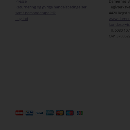
Presse
Damernes B
Jeg
Returnering og øvrige handelsbetingelser
Teglværksve
jer
samt persondatapolitik
4420 Regstr
mål
Log ind
www.damern
som
kundeservi
for
Tlf. 6080 10
dag
Cvr. 378852
sid