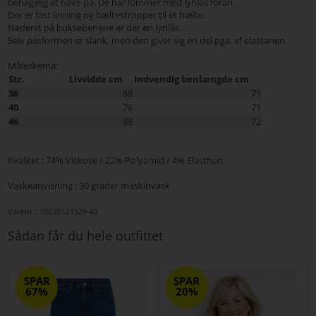
behagelig at have på. De har lommer med lynlås foran.
Der er fast linning og bæltestropper til et bælte.
Nederst på buksebenene er der en lynlås.
Selv pasformen er slank, men den giver sig en del pga. af elastanen.
Måleskema:
Str.
Livvidde cm
Indvendig benlængde cm
36
68
71
40
76
71
46
88
72
Kvalitet : 74% Viskose / 22% Polyamid / 4% Elasthan
Vaskeanvisning : 30 grader maskinvask
Varenr.:
10020123329-40
Sådan får du hele outfittet
SPAR
SPAR
67%
20%