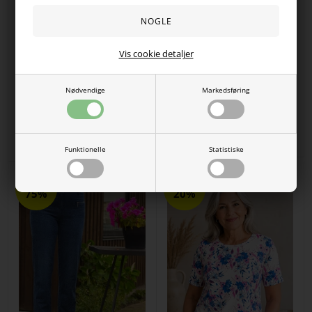
Vis cookie detaljer
Nødvendige
Markedsføring
CERO damestrækbukser i
Smart ternet CERO bukser gråsort
sandfarvet mønster med slank
pasform
DKK
700,00
350,00
DKK
700,00
525,00
Funktionelle
Statistiske
SPAR
SPAR
75%
20%