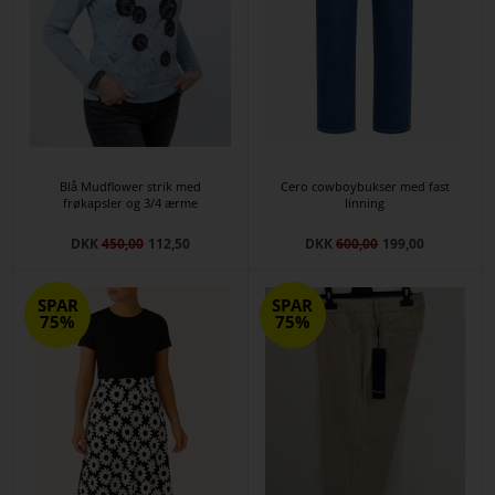
Blå Mudflower strik med
Cero cowboybukser med fast
frøkapsler og 3/4 ærme
linning
DKK
450,00
112,50
DKK
600,00
199,00
SPAR
SPAR
75%
75%