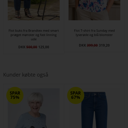
Flot buks fra Brandtex med smart
Flot T-shirt fra Sunday med
præget mønster og fast linning
lyserøde og blå blomster
ude
DKK
399,00
319,20
DKK
500,00
125,00
Kunder købte også
SPAR
SPAR
75%
67%