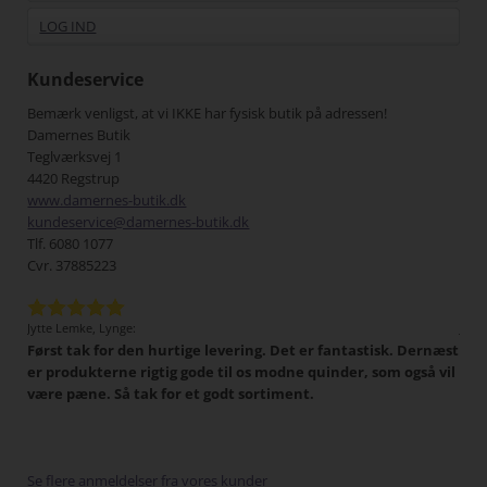
LOG IND
Kundeservice
Bemærk venligst, at vi IKKE har fysisk butik på adressen!
Damernes Butik
Teglværksvej 1
4420 Regstrup
www.damernes-butik.dk
kundeservice@damernes-butik.dk
Tlf. 6080 1077
Cvr. 37885223
Jytte Lemke, Lynge:
Jens
Først tak for den hurtige levering. Det er fantastisk. Dernæst
Det 
tigt,
er produkterne rigtig gode til os modne quinder, som også vil
han
 I
være pæne. Så tak for et godt sortiment.
Min
har
pænt
gang
Se flere anmeldelser fra vores kunder