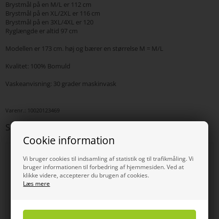
Brystmål på en M/L er 112 cm
Brystmål på en XL/2XL er 116 cm
Brystmål på en 3XL/4XL er 120
Ryglængde er altid 97 cm
Modellen er 173 cm. høj og bærer en størrelse M = M/L
Kvalitet: 100% Bomuld
Vaskeanvisning: 30 grader maskinvask
Varenr.:
10020123469
Sådan får du hele outfittet
Cookie information
SPAR
SPAR
Vi bruger cookies til indsamling af statistik og til trafikmåling. Vi
51%
50%
bruger informationen til forbedring af hjemmesiden. Ved at
klikke videre, accepterer du brugen af cookies.
Læs mere