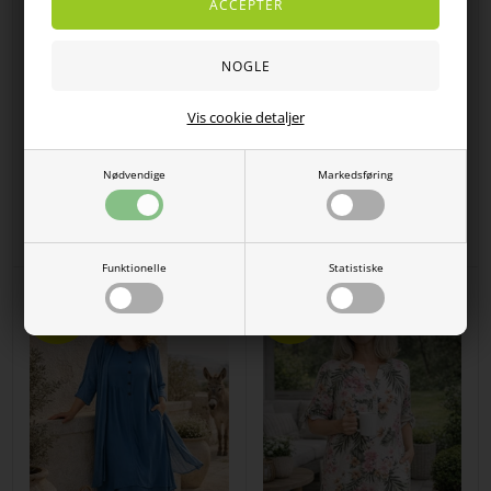
Vis cookie detaljer
Nødvendige
Markedsføring
Bolero i rød bomuld fra Skovhuus
Billige sommerkjole med knapper
- mange små blomster
DKK
400,00
196,00
DKK
199,00
99,50
Funktionelle
Statistiske
SPAR
SPAR
25%
20%