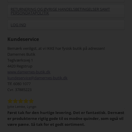
RETURNERING OG ØVRIGE HANDELSBETINGELSER SAMT
PERSONDATAPOLITIK
LOG IND
Kundeservice
Bemærk venligst, at vi IKKE har fysisk butik på adressen!
Damernes Butik
Teglværksvej 1
4420 Regstrup
www.damernes-butik.dk
kundeservice@damernes-butik.dk
Tlf. 6080 1077
Cvr. 37885223
Jytte Lemke, Lynge:
Jens
Først tak for den hurtige levering. Det er fantastisk. Dernæst
Det 
tigt,
er produkterne rigtig gode til os modne quinder, som også vil
han
 I
være pæne. Så tak for et godt sortiment.
Min
har
pænt