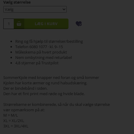
Vælg størrelse
Ring og få hjælp til størrelser/bestilling
Telefon 6080 1077 · kl. 9–15
Måleskema på hvert produkt
Nem ombytning med returlabel
4,8 stjerner på Trustpilot
SommerKjole med knapper ned foran og små lommer
Kjolen har korte ærmer og rund halsudskæring.
Der er bindebånd i siden.
Den har et fint print med røde og hvide blade.
Strørrelserne er kombinerede, så når du skal vælge størrelse
vær opmærksom på at:
M = M/L
XL = XL/2XL
3XL = 3XL/4XL