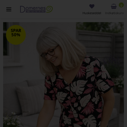
0
Huskeseddel
Indkøbskurv
SPAR
50%