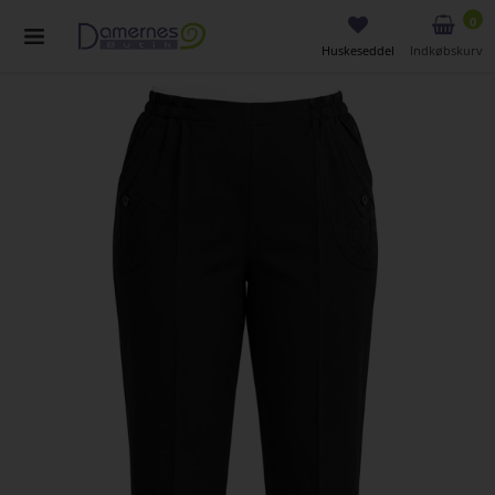
0
Huskeseddel
Indkøbskurv