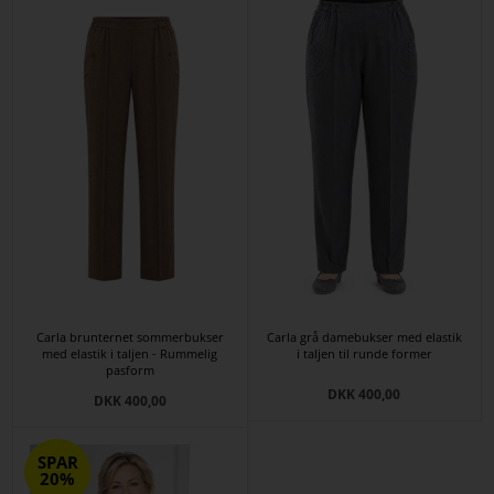
Carla brunternet sommerbukser
Carla grå damebukser med elastik
med elastik i taljen - Rummelig
i taljen til runde former
pasform
DKK 400,00
DKK 400,00
SPAR
20%