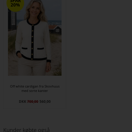
SPAR
20%
Off white cardigan fra Skovhuus
med sorte kanter
DKK
700,00
560,00
Kunder købte også