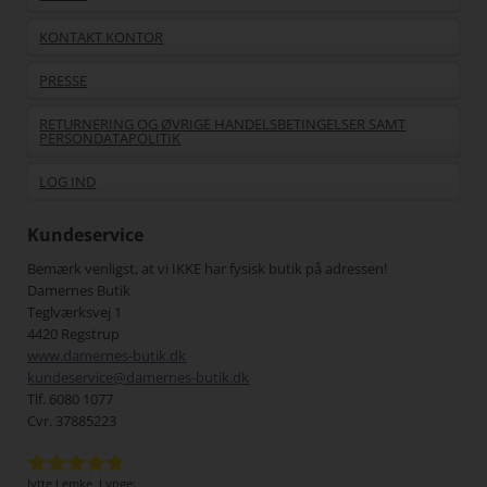
KONTAKT KONTOR
PRESSE
RETURNERING OG ØVRIGE HANDELSBETINGELSER SAMT
PERSONDATAPOLITIK
LOG IND
Kundeservice
Bemærk venligst, at vi IKKE har fysisk butik på adressen!
Damernes Butik
Teglværksvej 1
4420 Regstrup
www.damernes-butik.dk
kundeservice@damernes-butik.dk
Tlf. 6080 1077
Cvr. 37885223
Jytte Lemke, Lynge:
Jens