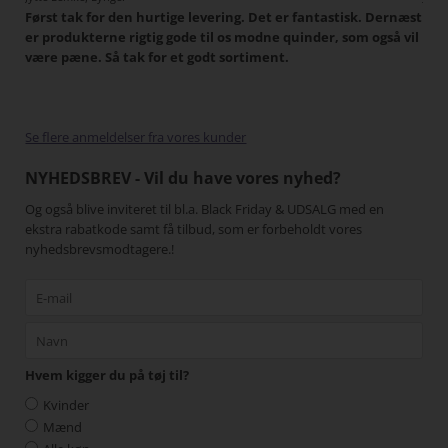
Først tak for den hurtige levering. Det er fantastisk. Dernæst
Det 
tigt,
er produkterne rigtig gode til os modne quinder, som også vil
han
 I
være pæne. Så tak for et godt sortiment.
Min
har
pænt
gang
Se flere anmeldelser fra vores kunder
NYHEDSBREV - Vil du have vores nyhed?
Og også blive inviteret til bl.a. Black Friday & UDSALG med en
ekstra rabatkode samt få tilbud, som er forbeholdt vores
nyhedsbrevsmodtagere.!
Hvem kigger du på tøj til?
Kvinder
Mænd