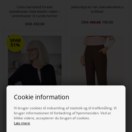
Carla marineblå forede
Jakke/skjorte i let viskosekvalitet a
damebukser med elastik i taljen –
la Masai
vinterbukser til runde former
DKK
400,00
199,00
DKK 450,00
SPAR
51%
Cookie information
Vi bruger cookies til indsamling af statistik og til trafikmåling. Vi
bruger informationen til forbedring af hjemmesiden. Ved at
klikke videre, accepterer du brugen af cookies.
Læs mere
Strik cardigan til damer i
Carla varme damebukser i
marineblå fra Brandtex med
brun/beige tern med elastik i