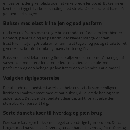
en pasform, der giver plads uden at virke bred eller poset. Bukserne er
lavet i en strygefri viskoseblanding med stræk, så de er rare at have på
gennem hele dagen.
Bukser med elastik i taljen og god pasform
Carla er en af vores mest solgte buksemodeller, fordi den kombinerer
komfort, pænt fald og en pasform, der klæder mange kvinder.
Elastikken i taljen gør bukserne nemme at tage af og på, og strækstoffet
giver ekstra komfort omkring mave, hofter og lår.
Bukserne har sidelommer og fine detaljer ved lommerne. Afhængigt af
sæson kan mønster eller lommedetaljer variere en smule, men
pasformen og den behagelige kvalitet er den velkendte Carla-model.
Vælg den rigtige størrelse
For at finde den bedste størrelse anbefaler vi, at du sammenligner
livvidden i måleskemaet med et par bukser, du allerede har, og som
sidder godt. Det giver det bedste udgangspunkt for at vælge den
størrelse, der passer til dig.
Sorte damebukser til hverdag og pæn brug
Den sorte farve gør bukserne meget anvendelige i garderoben. De kan
bruges med næsten alle farver og passer både til hverdag, fritid, ferie og