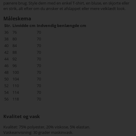
pænere brug. Style dem med en enkel T-shirt, en bluse, en skjorte eller
en strik, alt efter om du ønsker et afslappet eller mere velklædt look.
Måleskema
Str.
Livvidde cm
Indvendig benlængde cm
36
76
70
38
80
70
40
84
70
42
88
70
44
92
70
46
96
70
48
100
70
50
104
70
52
110
70
54
114
70
56
118
70
Kvalitet og vask
Kvalitet: 75% polyester, 20% viskose, 5% elastan.
Vaskeanvisning: 30 grader maskinvask.