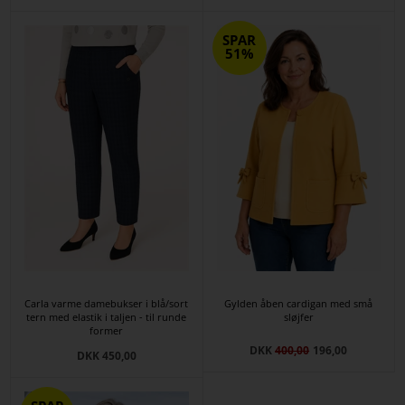
SPAR
51%
Carla varme damebukser i blå/sort
Gylden åben cardigan med små
tern med elastik i taljen - til runde
sløjfer
former
DKK
400,00
196,00
DKK 450,00