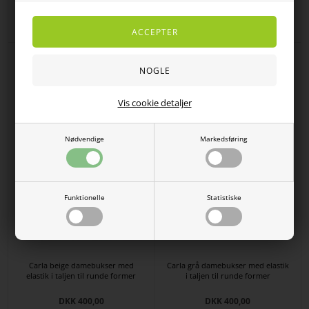
lommer
taljen - til runde former
DKK
400,00
196,00
DKK 450,00
Vis cookie detaljer
Nødvendige
Markedsføring
Funktionelle
Statistiske
Carla beige damebukser med
Carla grå damebukser med elastik
elastik i taljen til runde former
i taljen til runde former
DKK 400,00
DKK 400,00