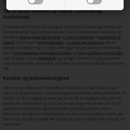
stil.
Tøj til ældre kvinder og mænd - Stilfuldt og
funktionelt
Vi tilbyder et omfattende udvalg af tøj til ældre kvinder og mænd, der
kombinerer stil og praktiske detaljer. Vores kollektioner inkluderer alt
fra dame
bukser med fast linning
og
Tshirts til damer
til
poloshirts til
mænd
. Vi har også
hjemmedragter
og
veloursæt til damer
, der er
perfekte til afslapning. For dem, der søger noget ekstra komfortabelt,
har vi
stumpebukser med elastik i taljen
og
herre cardigan med lynlås
eller knapper. Vores
damestrik
og cardigan damer er også populære
valg, især for dem, der ønsker at holde sig varme og stilfulde på samme
tid.
Kvalitet og bekvemmelighed
Alle vores produkter er fremstillet af materialer af høj kvalitet, og vi
sikrer, at alt kan vaskes i maskinen og tørretumbles uden problemer. Vi
forstår, at det er vigtigt at have tøj, der er let at vedligeholde, især for
ældre, der måske ikke har lyst til at bruge meget tid på tøjvask. For at
gøre det nemmere for dig at finde den perfekte pasform, har vi
inkluderet detaljerede måleskemaer på alle vores produkter. Dette gør
det muligt for dig at vælge det rigtige tøj uden at skulle bekymre dig om
størrelsen.