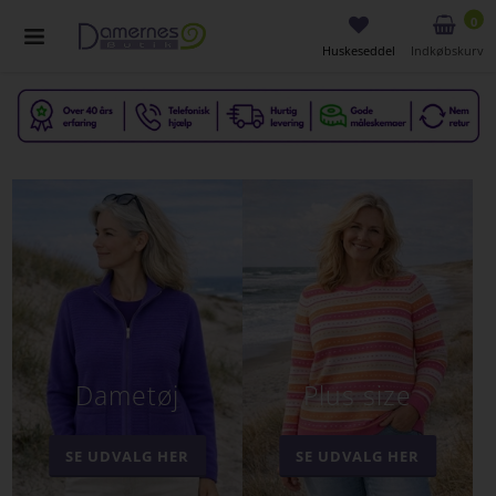
0
Huskeseddel
Indkøbskurv
Dametøj
Plus size
SE UDVALG HER
SE UDVALG HER