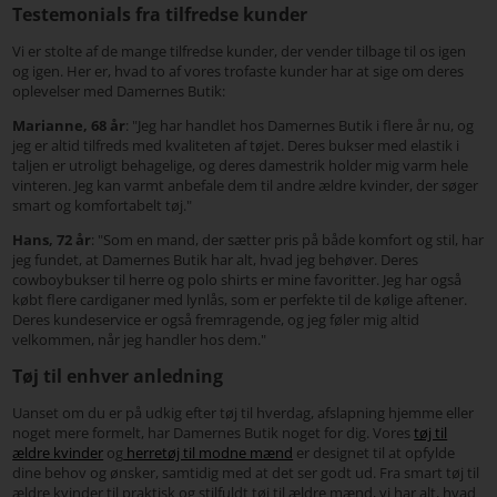
Testemonials fra tilfredse kunder
Vi er stolte af de mange tilfredse kunder, der vender tilbage til os igen
og igen. Her er, hvad to af vores trofaste kunder har at sige om deres
oplevelser med Damernes Butik:
Marianne, 68 år
: "Jeg har handlet hos Damernes Butik i flere år nu, og
jeg er altid tilfreds med kvaliteten af tøjet. Deres bukser med elastik i
taljen er utroligt behagelige, og deres damestrik holder mig varm hele
vinteren. Jeg kan varmt anbefale dem til andre ældre kvinder, der søger
smart og komfortabelt tøj."
Hans, 72 år
: "Som en mand, der sætter pris på både komfort og stil, har
jeg fundet, at Damernes Butik har alt, hvad jeg behøver. Deres
cowboybukser til herre og polo shirts er mine favoritter. Jeg har også
købt flere cardiganer med lynlås, som er perfekte til de kølige aftener.
Deres kundeservice er også fremragende, og jeg føler mig altid
velkommen, når jeg handler hos dem."
Tøj til enhver anledning
Uanset om du er på udkig efter tøj til hverdag, afslapning hjemme eller
noget mere formelt, har Damernes Butik noget for dig. Vores
tøj til
ældre kvinder
og
herretøj til modne mænd
er designet til at opfylde
dine behov og ønsker, samtidig med at det ser godt ud. Fra smart tøj til
ældre kvinder til praktisk og stilfuldt tøj til ældre mænd, vi har alt, hvad