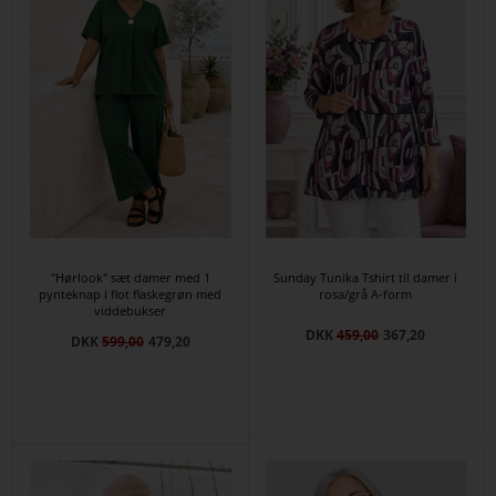
"Hørlook" sæt damer med 1
Sunday Tunika Tshirt til damer i
pynteknap i flot flaskegrøn med
rosa/grå A-form
viddebukser
DKK
459,00
367,20
DKK
599,00
479,20