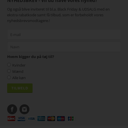
NYHEDSBREV - Vil du have vores nyhed?
Og også blive inviteret til bl.a. Black Friday & UDSALG med en
ekstra rabatkode samt få tilbud, som er forbeholdt vores
nyhedsbrevsmodtagere.!
Hvem kigger du på tøj til?
Kvinder
Mænd
Alle køn