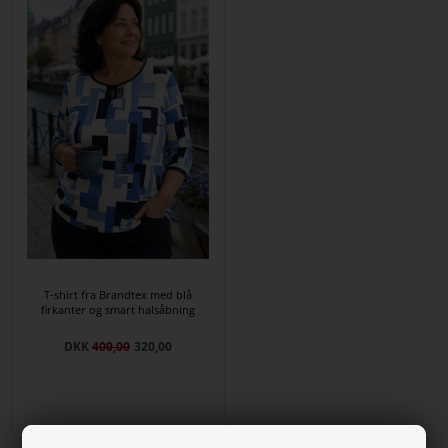
T-shirt fra Brandtex med blå
firkanter og smart halsåbning
DKK
400,00
320,00