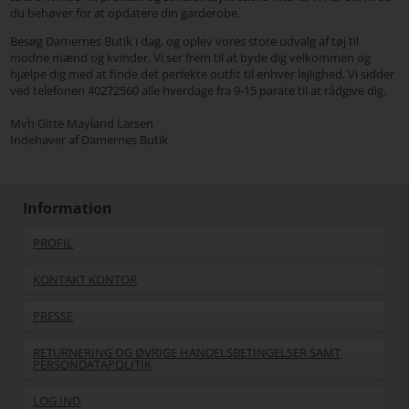
du behøver for at opdatere din garderobe.
Besøg Damernes Butik i dag, og oplev vores store udvalg af tøj til
modne mænd og kvinder. Vi ser frem til at byde dig velkommen og
hjælpe dig med at finde det perfekte outfit til enhver lejlighed. Vi sidder
ved telefonen 40272560 alle hverdage fra 9-15 parate til at rådgive dig.
Mvh Gitte Mayland Larsen
Indehaver af Damernes Butik
Information
PROFIL
KONTAKT KONTOR
PRESSE
RETURNERING OG ØVRIGE HANDELSBETINGELSER SAMT
PERSONDATAPOLITIK
LOG IND