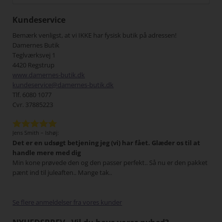
Kundeservice
Bemærk venligst, at vi IKKE har fysisk butik på adressen!
Damernes Butik
Teglværksvej 1
4420 Regstrup
www.damernes-butik.dk
kundeservice@damernes-butik.dk
Tlf. 6080 1077
Cvr. 37885223
Jens Smith – Ishøj:
Elle
næst
Det er en udsøgt betjening jeg (vi) har fået. Glæder os til at
Vi 
 vil
handle mere med dig
Pak
Min kone prøvede den og den passer perfekt.. Så nu er den pakket
sids
pænt ind til juleaften.. Mange tak..
Se flere anmeldelser fra vores kunder